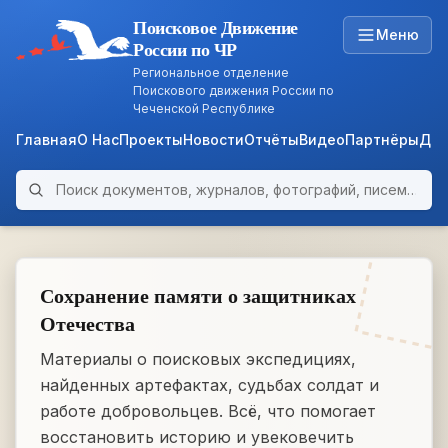
Поисковое Движение
Меню
России по ЧР
Региональное отделение
Поискового движения России по
Чеченской Республике
Главная
О Нас
Проекты
Новости
Отчёты
Видео
Партнёры
Док
Поиск по архиву
ARCHIVE
WWII • 1939–1945
Сохранение памяти о защитниках
Отечества
Материалы о поисковых экспедициях,
найденных артефактах, судьбах солдат и
работе добровольцев. Всё, что помогает
восстановить историю и увековечить