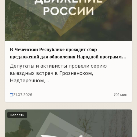
В Чеченской Республике проходит сбор
предложений для обновления Народной программы
в сфере АПК
Депутаты и активисты провели серию
выездных встреч в Грозненском,
Надтеречном,...
21.07.2026
1 мин
Новости