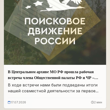
В Центральном архиве МО РФ прошла рабочая
встреча члена Общественной палаты РФ и ЧР –
Руководителя Регионального отделения «Поисковое
В ходе встречи нами были подведены итоги
движение России» в ЧР Иса Сардалов с
нашей совместной деятельности за первое...
Начальником архива Олегом Дмитриевичем
Панковым
17.07.2026
2 мин