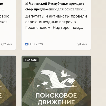
ою
В Чеченской Республике проходит
я
сбор предложений для обновления
Народной программы в сфере АПК
 свою
Депутаты и активисты провели
ская
серию выездных встреч в
Грозненском, Надтеречном,...
2 мин
21.07.2026
1 мин
Новости