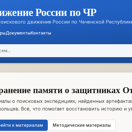
ижение России по ЧР
Поискового движения России по Чеченской Республик
ёры
Документы
Контакты
ранение памяти о защитниках О
алы о поисковых экспедициях, найденных артефактах
ольцев. Всё, что помогает восстановить историю и у
ейти к материалам
Методические материалы