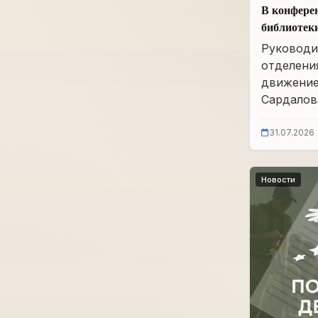
В конфере
библиотек
им. А.А. 
Руководи
заседание
отделени
движение
Сардалова
31.07.2026
Новости