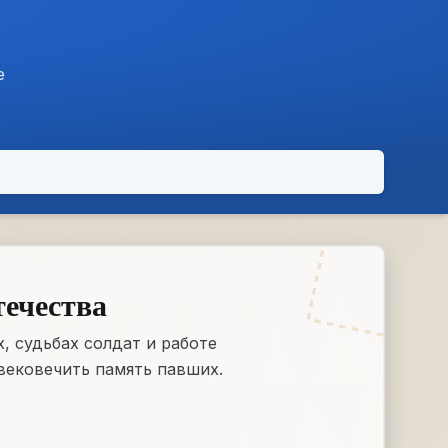
е
течества
, судьбах солдат и работе
вековечить память павших.