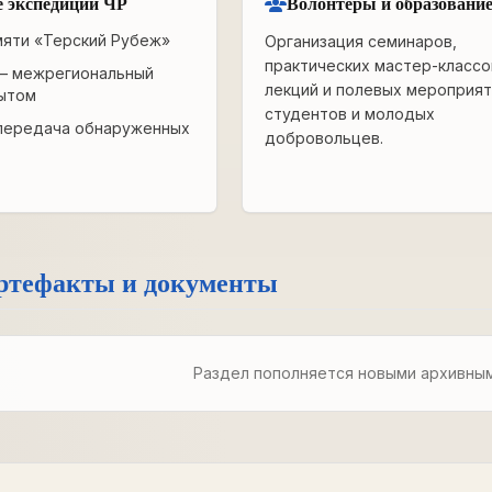
 экспедиции ЧР
Волонтёры и образовани
мяти «Терский Рубеж»
Организация семинаров,
практических мастер-классо
— межрегиональный
лекций и полевых мероприят
ытом
студентов и молодых
передача обнаруженных
добровольцев.
ртефакты и документы
Раздел пополняется новыми архивны