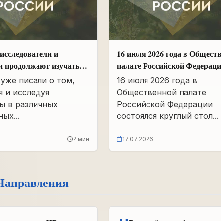
исследователи и
16 июля 2026 года в Общест
и продолжают изучать
палате Российской Федерац
вшего партархива СССР
состоялся круглый стол
уже писали о том,
16 июля 2026 года в
«Сохранение памяти о Героя
я и исследуя
Общественной палате
подвига самопожертвования
ы в различных
Российской Федерации
воспитание...
ых...
состоялся круглый стол...
2 мин
17.07.2026
Направления