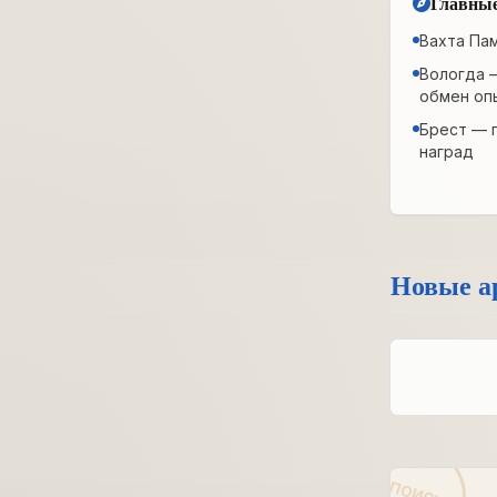
Главные
Вахта Па
Вологда 
обмен оп
Брест — 
наград
Новые а
ПОИСК