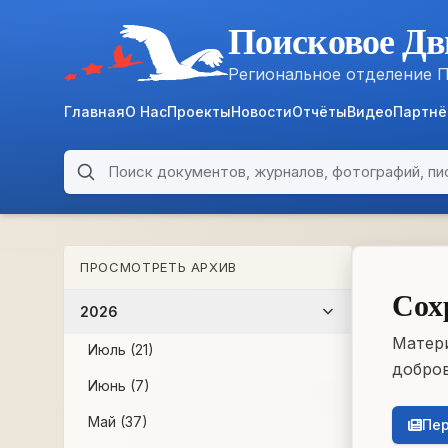
Поисковое Дв
Региональное отделение 
Главная
О Нас
Проекты
Новости
Отчёты
Видео
Партн
Поиск по архиву
ARCHIVE
ПРОСМОТРЕТЬ АРХИВ
WWII • 1939–1945
Сох
2026
Матери
Июль (21)
добров
Июнь (7)
Май (37)
Пер