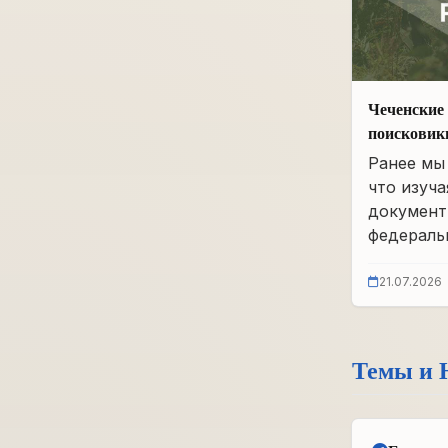
Чеченские 
поисковик
фонды бы
Ранее мы 
что изуча
документ
федеральн
21.07.2026
Темы и 