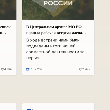
венной
В Центральном архиве МО РФ
ии
прошла рабочая встреча члена
Общественной палаты РФ и ЧР –
В ходе встречи нами были
х
Руководителя Регионального
подведены итоги нашей
 и
отделения «Поисковое движение
совместной деятельности за
России» в ЧР Иса Сардалов с
первое...
Начальником архива Олегом
Дмитриевичем Панковым
4 мин
17.07.2026
2 мин