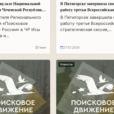
нц-зале Национальной
В Пятигорске завершила св
и Чеченской Республики
работу третья Всероссийска
Айдамирова прошло
стратегическая сессия
теля Регионального
В Пятигорске завершила
я «Поисковое
работу третья Всероссий
 России» в ЧР Исы
стратегическая сессия,...
 и...
1 мин
27.07.2026
Новости