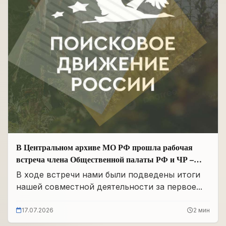
В Центральном архиве МО РФ прошла рабочая
встреча члена Общественной палаты РФ и ЧР –
Руководителя Регионального отделения «Поисковое
В ходе встречи нами были подведены итоги
движение России» в ЧР Иса Сардалов с
нашей совместной деятельности за первое...
Начальником архива Олегом Дмитриевичем
Панковым
17.07.2026
2 мин