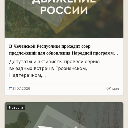
В Чеченской Республике проходит сбор
предложений для обновления Народной программы
в сфере АПК
Депутаты и активисты провели серию
выездных встреч в Грозненском,
Надтеречном,...
21.07.2026
1 мин
Новости