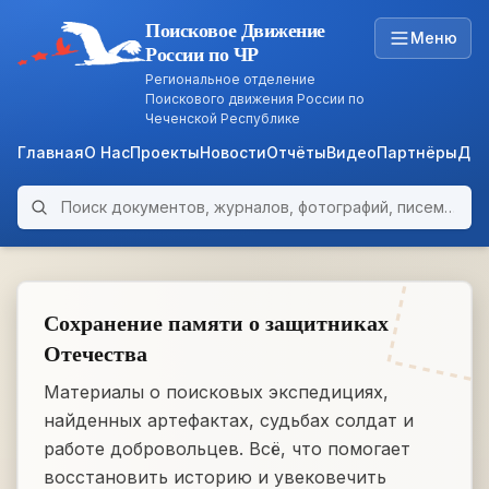
Поисковое Движение
Меню
России по ЧР
Региональное отделение
Поискового движения России по
Чеченской Республике
Главная
О Нас
Проекты
Новости
Отчёты
Видео
Партнёры
Док
Поиск по архиву
ARCHIVE
WWII • 1939–1945
Сохранение памяти о защитниках
Отечества
Материалы о поисковых экспедициях,
найденных артефактах, судьбах солдат и
работе добровольцев. Всё, что помогает
восстановить историю и увековечить