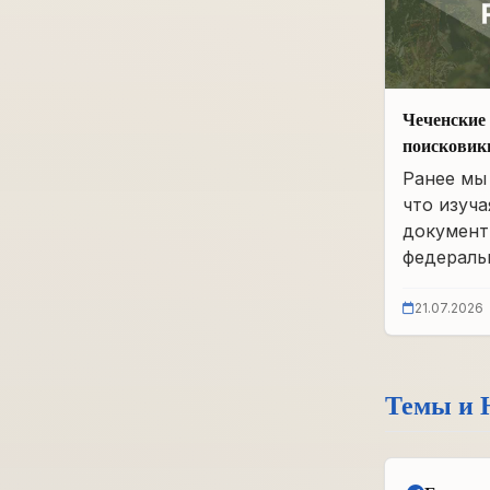
Чеченские 
поисковик
фонды бы
Ранее мы 
что изуча
документ
федеральн
21.07.2026
Темы и 