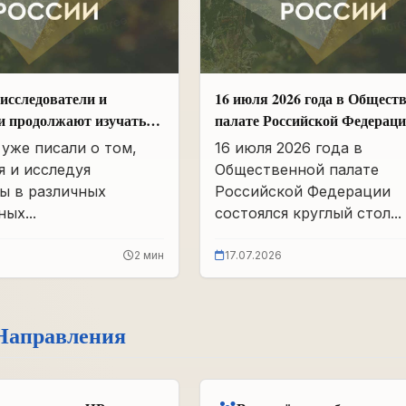
исследователи и
16 июля 2026 года в Общест
и продолжают изучать
палате Российской Федерац
вшего партархива СССР
состоялся круглый стол
уже писали о том,
16 июля 2026 года в
«Сохранение памяти о Героя
я и исследуя
Общественной палате
подвига самопожертвования
ы в различных
Российской Федерации
воспитание...
ых...
состоялся круглый стол...
2 мин
17.07.2026
Направления