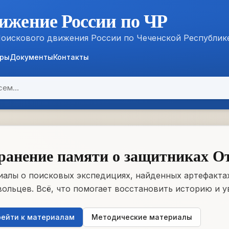
ижение России по ЧР
Поискового движения России по Чеченской Республик
ёры
Документы
Контакты
ранение памяти о защитниках О
алы о поисковых экспедициях, найденных артефактах
ольцев. Всё, что помогает восстановить историю и у
ейти к материалам
Методические материалы