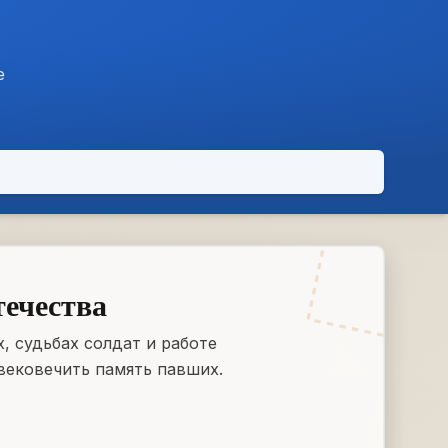
е
течества
, судьбах солдат и работе
вековечить память павших.