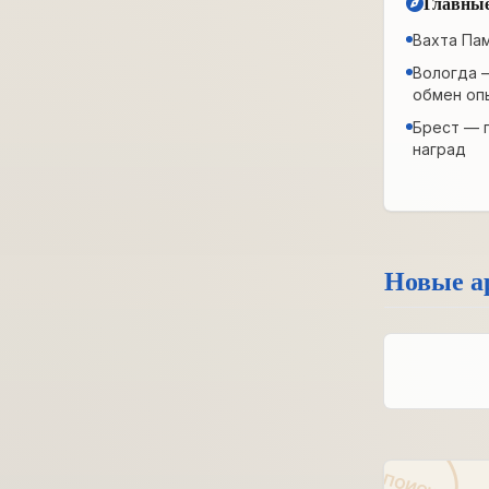
Главные
Вахта Па
Вологда 
обмен оп
Брест — 
наград
Новые а
ПОИСК