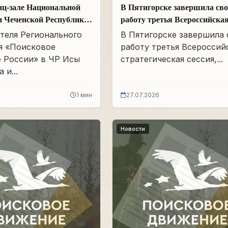
нц-зале Национальной
В Пятигорске завершила св
и Чеченской Республики
работу третья Всероссийска
Айдамирова прошло
стратегическая сессия
теля Регионального
В Пятигорске завершила
я «Поисковое
работу третья Всероссий
 России» в ЧР Исы
стратегическая сессия,...
 и...
1 мин
27.07.2026
Новости