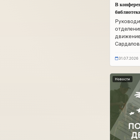
В конфере
библиотек
им. А.А. 
Руководи
заседание
отделени
движение
Сардалова
31.07.2026
Новости