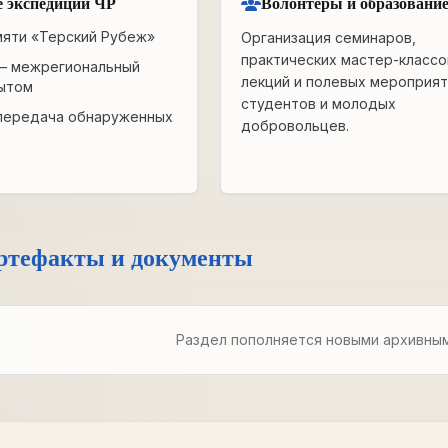
 экспедиции ЧР
Волонтёры и образовани
мяти «Терский Рубеж»
Организация семинаров,
практических мастер-классо
— межрегиональный
лекций и полевых мероприят
ытом
студентов и молодых
передача обнаруженных
добровольцев.
ртефакты и документы
Раздел пополняется новыми архивны