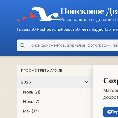
Поисковое Дв
Региональное отделение 
Главная
О Нас
Проекты
Новости
Отчёты
Видео
Партн
Поиск по архиву
ARCHIVE
ПРОСМОТРЕТЬ АРХИВ
WWII • 1939–1945
Сох
2026
Матери
Июль (21)
добров
Июнь (7)
Май (37)
Пер