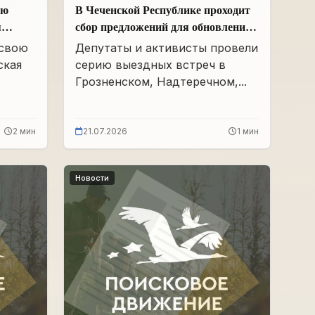
ою
В Чеченской Республике проходит
я
сбор предложений для обновления
Народной программы в сфере АПК
 свою
Депутаты и активисты провели
ская
серию выездных встреч в
Грозненском, Надтеречном,...
2 мин
21.07.2026
1 мин
Новости