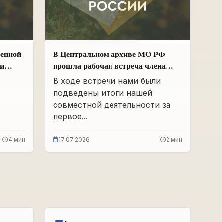
венной
В Центральном архиве МО РФ
ии
прошла рабочая встреча члена
Общественной палаты РФ и ЧР –
В ходе встречи нами были
х
Руководителя Регионального
подведены итоги нашей
 и
отделения «Поисковое движение
совместной деятельности за
России» в ЧР Иса Сардалов с
первое...
Начальником архива Олегом
Дмитриевичем Панковым
4 мин
17.07.2026
2 мин