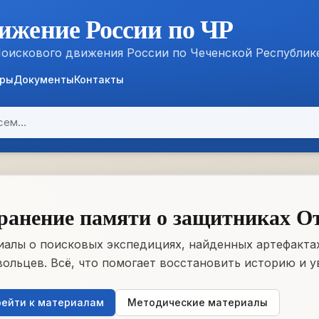
ижение России по ЧР
Поискового движения России по Чеченской Республик
ёры
Документы
Контакты
ранение памяти о защитниках О
алы о поисковых экспедициях, найденных артефактах
ольцев. Всё, что помогает восстановить историю и у
ейти к материалам
Методические материалы