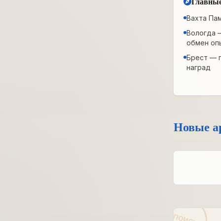
Главные
Вахта Па
Вологда 
обмен оп
Брест — 
наград
Новые а
ПОИСК