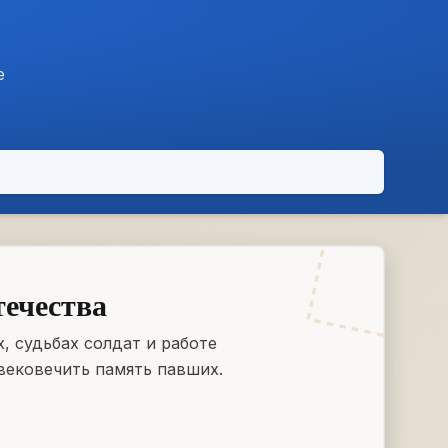
е
течества
, судьбах солдат и работе
вековечить память павших.