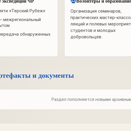
 экспедиции ЧР
Волонтёры и образовани
мяти «Терский Рубеж»
Организация семинаров,
практических мастер-классо
— межрегиональный
лекций и полевых мероприят
ытом
студентов и молодых
передача обнаруженных
добровольцев.
ртефакты и документы
Раздел пополняется новыми архивны