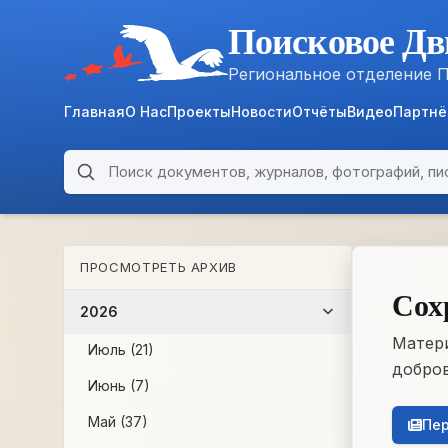
Поисковое Дв
Региональное отделение 
Главная
О Нас
Проекты
Новости
Отчёты
Видео
Партн
Поиск по архиву
ARCHIVE
ПРОСМОТРЕТЬ АРХИВ
WWII • 1939–1945
Сох
2026
Матери
Июль (21)
добров
Июнь (7)
Май (37)
Пер