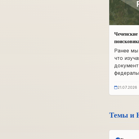
Чеченские 
поисковик
фонды бы
Ранее мы 
что изуча
документ
федеральн
21.07.2026
Темы и 