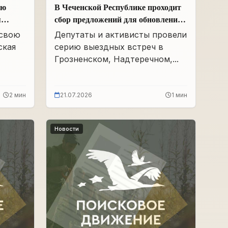
ою
В Чеченской Республике проходит
я
сбор предложений для обновления
Народной программы в сфере АПК
 свою
Депутаты и активисты провели
ская
серию выездных встреч в
Грозненском, Надтеречном,...
2 мин
21.07.2026
1 мин
Новости