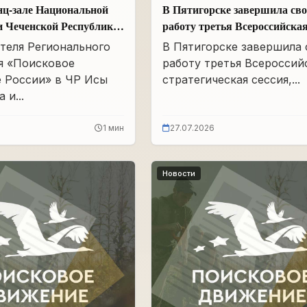
нц-зале Национальной
В Пятигорске завершила св
и Чеченской Республики
работу третья Всероссийска
Айдамирова прошло
стратегическая сессия
теля Регионального
В Пятигорске завершила
я «Поисковое
работу третья Всероссий
 России» в ЧР Исы
стратегическая сессия,...
 и...
1 мин
27.07.2026
Новости