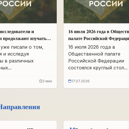
исследователи и
16 июля 2026 года в Общест
и продолжают изучать
палате Российской Федерац
вшего партархива СССР
состоялся круглый стол
уже писали о том,
16 июля 2026 года в
«Сохранение памяти о Героя
я и исследуя
Общественной палате
подвига самопожертвования
ы в различных
Российской Федерации
воспитание...
ых...
состоялся круглый стол...
2 мин
17.07.2026
Направления