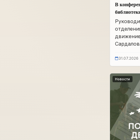
В конфере
библиотек
им. А.А. 
Руководи
заседание
отделени
движение
Сардалова
31.07.2026
Новости