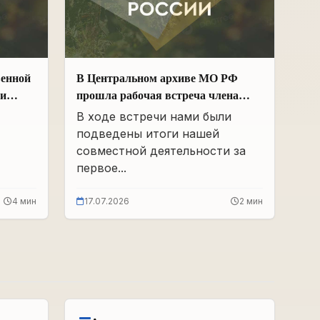
венной
В Центральном архиве МО РФ
ии
прошла рабочая встреча члена
Общественной палаты РФ и ЧР –
В ходе встречи нами были
х
Руководителя Регионального
подведены итоги нашей
 и
отделения «Поисковое движение
совместной деятельности за
России» в ЧР Иса Сардалов с
первое...
Начальником архива Олегом
Дмитриевичем Панковым
4 мин
17.07.2026
2 мин