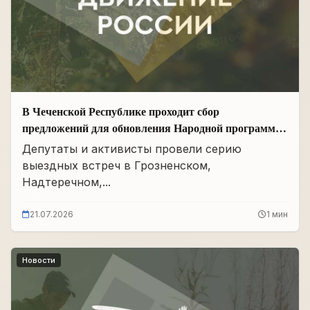
В Чеченской Республике проходит сбор
предложений для обновления Народной программы
в сфере АПК
Депутаты и активисты провели серию
выездных встреч в Грозненском,
Надтеречном,...
21.07.2026
1 мин
Новости