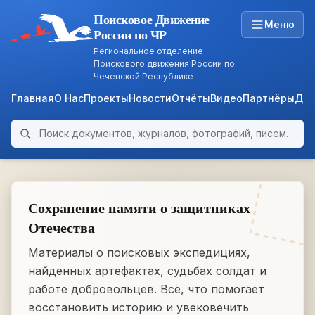
Поисковое Движение
Меню
России по ЧР
Региональное отделение
Поискового движения России по
Чеченской Республике
Главная
О Нас
Проекты
Новости
Отчёты
Видео
Партнёры
Док
Поиск по архиву
ARCHIVE
WWII • 1939–1945
Сохранение памяти о защитниках
Отечества
Материалы о поисковых экспедициях,
найденных артефактах, судьбах солдат и
работе добровольцев. Всё, что помогает
восстановить историю и увековечить