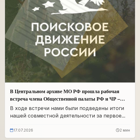
В Центральном архиве МО РФ прошла рабочая
встреча члена Общественной палаты РФ и ЧР –
Руководителя Регионального отделения «Поисковое
В ходе встречи нами были подведены итоги
движение России» в ЧР Иса Сардалов с
нашей совместной деятельности за первое...
Начальником архива Олегом Дмитриевичем
Панковым
17.07.2026
2 мин