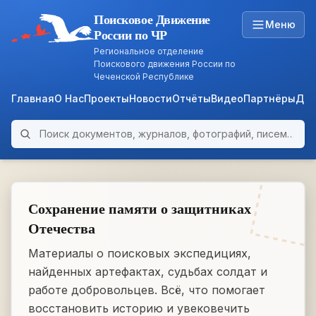
Поисковое Движение
Меню
России по ЧР
Региональное отделение
Поискового движения России по
Чеченской Республике
Главная
О Нас
Проекты
Новости
Отчёты
Видео
Партнёры
Док
Поиск по архиву
ARCHIVE
WWII • 1939–1945
Сохранение памяти о защитниках
Отечества
Материалы о поисковых экспедициях,
найденных артефактах, судьбах солдат и
работе добровольцев. Всё, что помогает
восстановить историю и увековечить