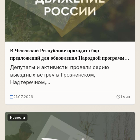
В Чеченской Республике проходит сбор
предложений для обновления Народной программы
в сфере АПК
Депутаты и активисты провели серию
выездных встреч в Грозненском,
Надтеречном,...
21.07.2026
1 мин
Новости