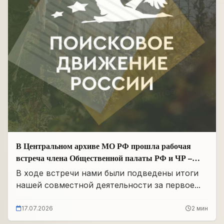
В Центральном архиве МО РФ прошла рабочая
встреча члена Общественной палаты РФ и ЧР –
Руководителя Регионального отделения «Поисковое
В ходе встречи нами были подведены итоги
движение России» в ЧР Иса Сардалов с
нашей совместной деятельности за первое...
Начальником архива Олегом Дмитриевичем
Панковым
17.07.2026
2 мин