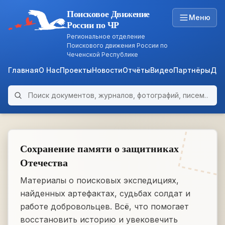
Поисковое Движение
Меню
России по ЧР
Региональное отделение
Поискового движения России по
Чеченской Республике
Главная
О Нас
Проекты
Новости
Отчёты
Видео
Партнёры
Док
Поиск по архиву
ARCHIVE
WWII • 1939–1945
Сохранение памяти о защитниках
Отечества
Материалы о поисковых экспедициях,
найденных артефактах, судьбах солдат и
работе добровольцев. Всё, что помогает
восстановить историю и увековечить