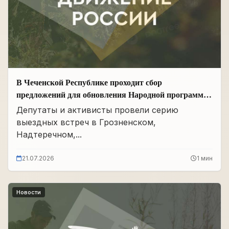
В Чеченской Республике проходит сбор
предложений для обновления Народной программы
в сфере АПК
Депутаты и активисты провели серию
выездных встреч в Грозненском,
Надтеречном,...
21.07.2026
1 мин
Новости