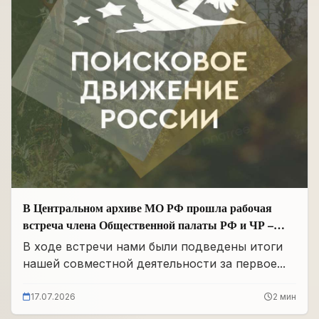
В Центральном архиве МО РФ прошла рабочая
встреча члена Общественной палаты РФ и ЧР –
Руководителя Регионального отделения «Поисковое
В ходе встречи нами были подведены итоги
движение России» в ЧР Иса Сардалов с
нашей совместной деятельности за первое...
Начальником архива Олегом Дмитриевичем
Панковым
17.07.2026
2 мин