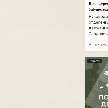
В конфере
библиотек
им. А.А. 
Руководи
заседание
отделени
движение
Сардалова
31.07.2026
Новости