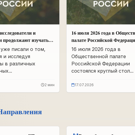
исследователи и
16 июля 2026 года в Общест
и продолжают изучать
палате Российской Федерац
вшего партархива СССР
состоялся круглый стол
уже писали о том,
16 июля 2026 года в
«Сохранение памяти о Героя
я и исследуя
Общественной палате
подвига самопожертвования
ы в различных
Российской Федерации
воспитание...
ых...
состоялся круглый стол...
2 мин
17.07.2026
Направления