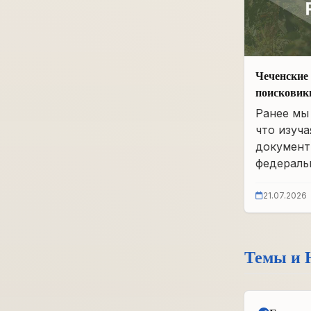
Чеченские 
поисковик
фонды бы
Ранее мы 
что изуча
документ
федеральн
21.07.2026
Темы и 