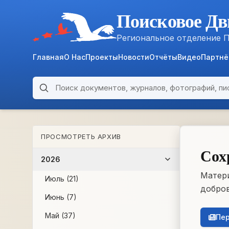
Поисковое Дв
Региональное отделение 
Главная
О Нас
Проекты
Новости
Отчёты
Видео
Партн
Поиск по архиву
ARCHIVE
ПРОСМОТРЕТЬ АРХИВ
WWII • 1939–1945
Сох
2026
Матери
Июль (21)
добров
Июнь (7)
Май (37)
Пер