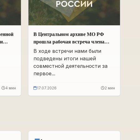
венной
В Центральном архиве МО РФ
ии
прошла рабочая встреча члена
Общественной палаты РФ и ЧР –
В ходе встречи нами были
х
Руководителя Регионального
подведены итоги нашей
 и
отделения «Поисковое движение
совместной деятельности за
России» в ЧР Иса Сардалов с
первое...
Начальником архива Олегом
Дмитриевичем Панковым
4 мин
17.07.2026
2 мин