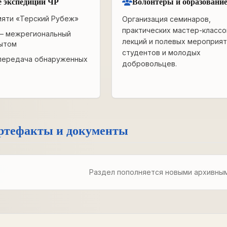
 экспедиции ЧР
Волонтёры и образовани
мяти «Терский Рубеж»
Организация семинаров,
практических мастер-классо
— межрегиональный
лекций и полевых мероприят
ытом
студентов и молодых
передача обнаруженных
добровольцев.
ртефакты и документы
Раздел пополняется новыми архивны