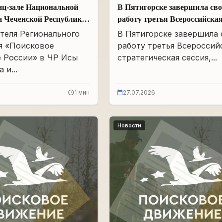
нц-зале Национальной
В Пятигорске завершила св
и Чеченской Республики
работу третья Всероссийска
Айдамирова прошло
стратегическая сессия
теля Регионального
В Пятигорске завершила
я «Поисковое
работу третья Всероссий
 России» в ЧР Исы
стратегическая сессия,...
 и...
1 мин
27.07.2026
Новости