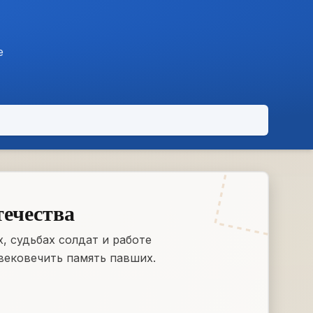
е
течества
, судьбах солдат и работе
вековечить память павших.