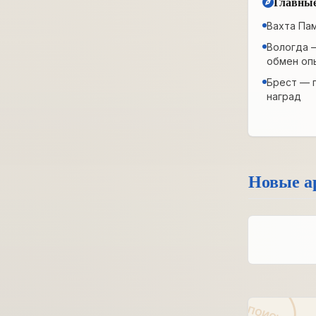
Главные
Вахта Па
Вологда 
обмен оп
Брест — 
наград
Новые а
ПОИСК