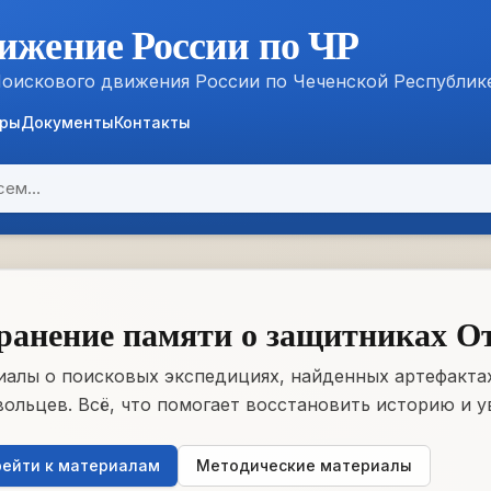
ижение России по ЧР
Поискового движения России по Чеченской Республик
ёры
Документы
Контакты
ранение памяти о защитниках О
алы о поисковых экспедициях, найденных артефактах
ольцев. Всё, что помогает восстановить историю и у
ейти к материалам
Методические материалы