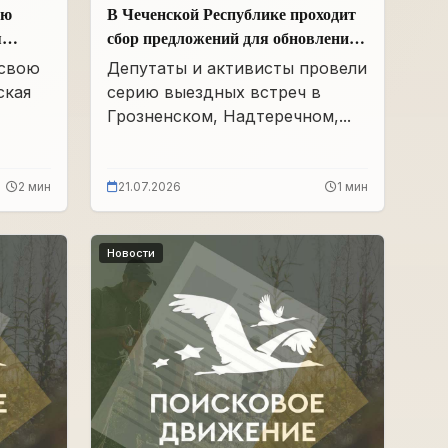
ою
В Чеченской Республике проходит
я
сбор предложений для обновления
Народной программы в сфере АПК
 свою
Депутаты и активисты провели
ская
серию выездных встреч в
Грозненском, Надтеречном,...
2 мин
21.07.2026
1 мин
Новости