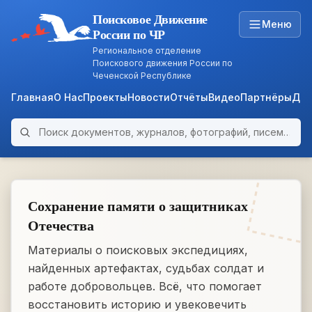
Поисковое Движение
Меню
России по ЧР
Региональное отделение
Поискового движения России по
Чеченской Республике
Главная
О Нас
Проекты
Новости
Отчёты
Видео
Партнёры
Док
Поиск по архиву
ARCHIVE
WWII • 1939–1945
Сохранение памяти о защитниках
Отечества
Материалы о поисковых экспедициях,
найденных артефактах, судьбах солдат и
работе добровольцев. Всё, что помогает
восстановить историю и увековечить