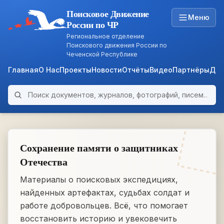
Поисковое Движение
Меню
России по ЧР
Региональное отделение
Поискового движения России по
Чеченской Республике
Главная
О Нас
Проекты
Новости
Отчёты
Видео
Партнёры
Док
Поиск по архиву
ARCHIVE
WWII • 1939–1945
Сохранение памяти о защитниках
Отечества
Материалы о поисковых экспедициях,
найденных артефактах, судьбах солдат и
работе добровольцев. Всё, что помогает
восстановить историю и увековечить