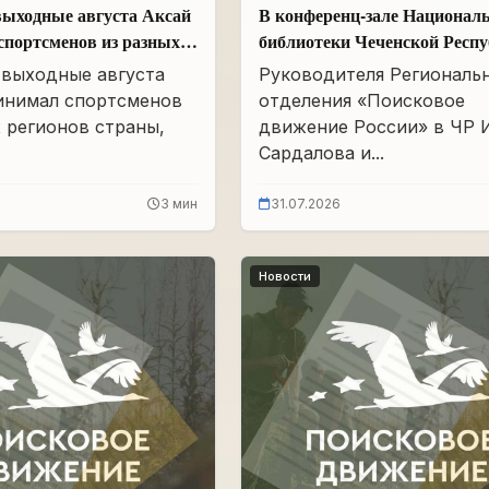
выходные августа Аксай
В конференц-зале Национал
спортсменов из разных
библиотеки Чеченской Респ
страны
им. А.А. Айдамирова прошл
 выходные августа
Руководителя Региональ
заседание
инимал спортсменов
отделения «Поисковое
 регионов страны,
движение России» в ЧР 
Сардалова и...
3 мин
31.07.2026
Новости