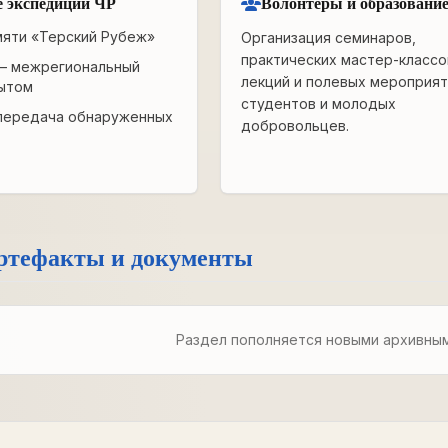
 экспедиции ЧР
Волонтёры и образовани
мяти «Терский Рубеж»
Организация семинаров,
практических мастер-классо
— межрегиональный
лекций и полевых мероприят
ытом
студентов и молодых
передача обнаруженных
добровольцев.
ртефакты и документы
Раздел пополняется новыми архивны