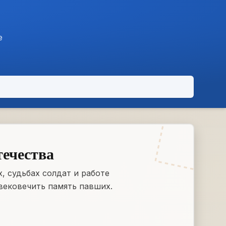
е
течества
, судьбах солдат и работе
вековечить память павших.