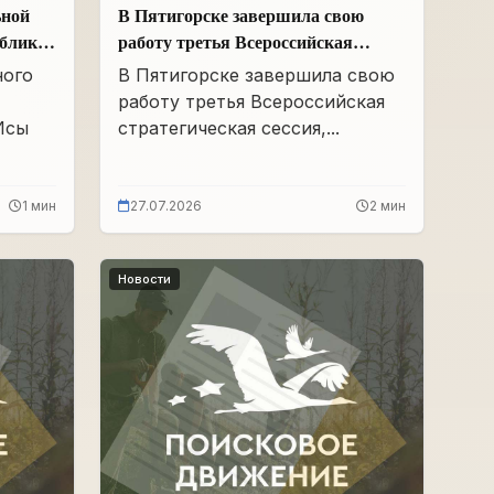
ьной
В Пятигорске завершила свою
ублики
работу третья Всероссийская
о
стратегическая сессия
ного
В Пятигорске завершила свою
работу третья Всероссийская
Исы
стратегическая сессия,...
1 мин
27.07.2026
2 мин
Новости