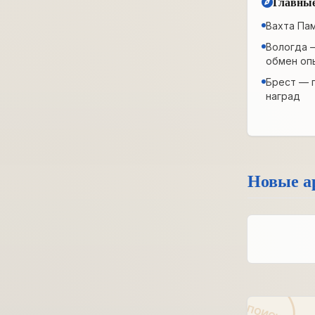
Главные
Вахта Па
Вологда 
обмен оп
Брест — 
наград
Новые а
ПОИСК