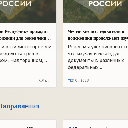
ой Республике проходит
Чеченские исследователи и
ложений для обновления
поисковики продолжают изу
программы в сфере АПК
фонды бывшего партархив
 и активисты провели
Ранее мы уже писали о т
ездных встреч в
что изучая и исследуя
ом, Надтеречном,...
документы в различных
федеральных...
1 мин
21.07.2026
Направления