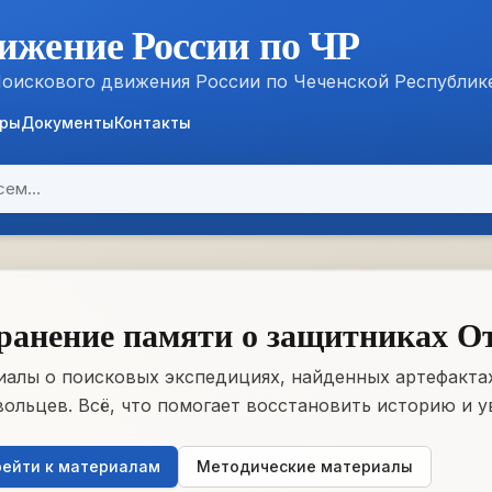
ижение России по ЧР
Поискового движения России по Чеченской Республик
ёры
Документы
Контакты
ранение памяти о защитниках О
алы о поисковых экспедициях, найденных артефактах
ольцев. Всё, что помогает восстановить историю и у
ейти к материалам
Методические материалы