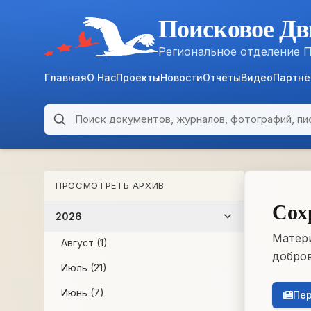
Поисковое Дв
Региональное отделение 
Главная
О Нас
Проекты
Новости
Отчёты
Видео
Партн
Поиск по архиву
ARCHIVE
ПРОСМОТРЕТЬ АРХИВ
WWII • 1939–1945
Сох
2026
Матери
Август (1)
добров
Июль (21)
Июнь (7)
Пер