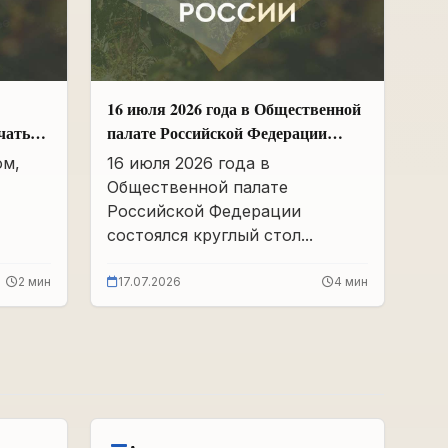
16 июля 2026 года в Общественной
чать
палате Российской Федерации
а СССР
состоялся круглый стол
ом,
16 июля 2026 года в
«Сохранение памяти о Героях
Общественной палате
подвига самопожертвования и
Российской Федерации
воспитание...
состоялся круглый стол...
2 мин
17.07.2026
4 мин