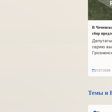
В Чеченск
сбор пред
Народной 
Депутаты
серию вы
Грозненск
21.07.2026
Темы и 