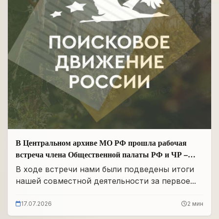
В Центральном архиве МО РФ прошла рабочая
встреча члена Общественной палаты РФ и ЧР –
Руководителя Регионального отделения «Поисковое
В ходе встречи нами были подведены итоги
движение России» в ЧР Иса Сардалов с
нашей совместной деятельности за первое...
Начальником архива Олегом Дмитриевичем
Панковым
17.07.2026
2 мин