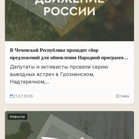
В Чеченской Республике проходит сбор
предложений для обновления Народной программы
в сфере АПК
Депутаты и активисты провели серию
выездных встреч в Грозненском,
Надтеречном,...
21.07.2026
1 мин
Новости