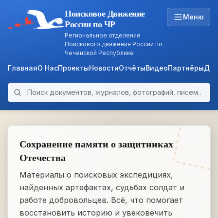
Поисковое Движение
Меню
России по ЧР
Региональное отделение
Поискового движения России по
Чеченской Республике
Главная
О Нас
Проекты
Новости
Отчёты
Видео
Партнёры
Док
Поиск по архиву
ARCHIVE
WWII • 1939–1945
Сохранение памяти о защитниках
Отечества
Материалы о поисковых экспедициях,
найденных артефактах, судьбах солдат и
работе добровольцев. Всё, что помогает
восстановить историю и увековечить