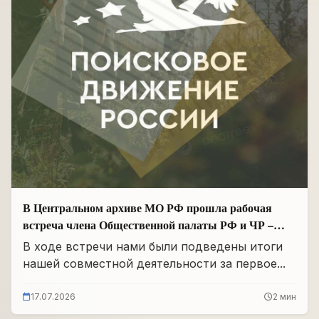
В Центральном архиве МО РФ прошла рабочая
встреча члена Общественной палаты РФ и ЧР –
Руководителя Регионального отделения «Поисковое
В ходе встречи нами были подведены итоги
движение России» в ЧР Иса Сардалов с
нашей совместной деятельности за первое...
Начальником архива Олегом Дмитриевичем
Панковым
17.07.2026
2 мин