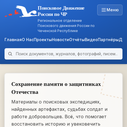
Поисковое Движение
Меню
России по ЧР
Региональное отделение
Поискового движения России по
Чеченской Республике
Главная
О Нас
Проекты
Новости
Отчёты
Видео
Партнёры
Док
Поиск по архиву
ARCHIVE
WWII • 1939–1945
Сохранение памяти о защитниках
Отечества
Материалы о поисковых экспедициях,
найденных артефактах, судьбах солдат и
работе добровольцев. Всё, что помогает
восстановить историю и увековечить