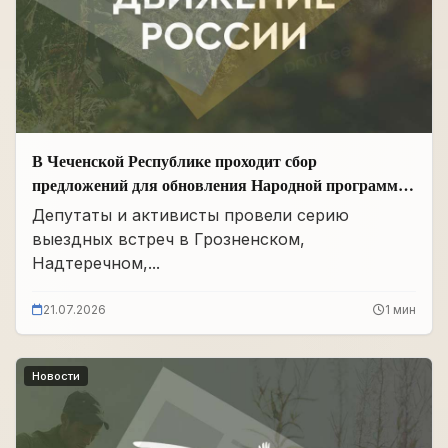
В Чеченской Республике проходит сбор
предложений для обновления Народной программы
в сфере АПК
Депутаты и активисты провели серию
выездных встреч в Грозненском,
Надтеречном,...
21.07.2026
1 мин
Новости