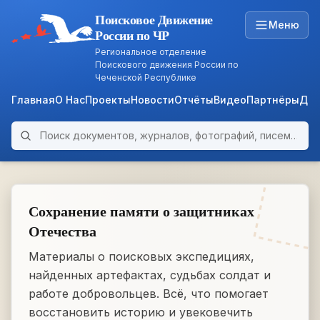
Поисковое Движение
Меню
России по ЧР
Региональное отделение
Поискового движения России по
Чеченской Республике
Главная
О Нас
Проекты
Новости
Отчёты
Видео
Партнёры
Док
Поиск по архиву
ARCHIVE
WWII • 1939–1945
Сохранение памяти о защитниках
Отечества
Материалы о поисковых экспедициях,
найденных артефактах, судьбах солдат и
работе добровольцев. Всё, что помогает
восстановить историю и увековечить