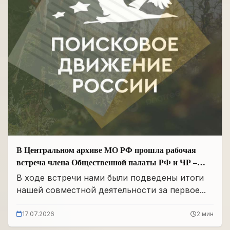
В Центральном архиве МО РФ прошла рабочая
встреча члена Общественной палаты РФ и ЧР –
Руководителя Регионального отделения «Поисковое
В ходе встречи нами были подведены итоги
движение России» в ЧР Иса Сардалов с
нашей совместной деятельности за первое...
Начальником архива Олегом Дмитриевичем
Панковым
17.07.2026
2 мин