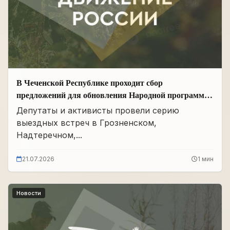
В Чеченской Республике проходит сбор
предложений для обновления Народной программы
в сфере АПК
Депутаты и активисты провели серию
выездных встреч в Грозненском,
Надтеречном,...
21.07.2026
1 мин
Новости