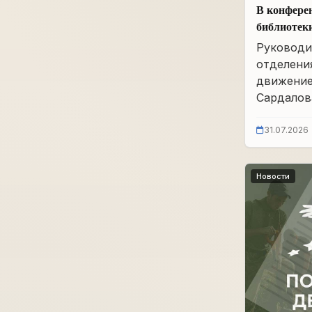
В конфере
библиотек
им. А.А. 
Руководи
заседание
отделени
движение
Сардалова
31.07.2026
Новости