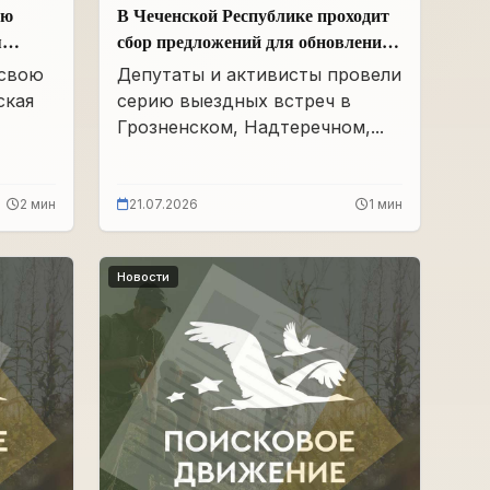
ою
В Чеченской Республике проходит
я
сбор предложений для обновления
Народной программы в сфере АПК
 свою
Депутаты и активисты провели
ская
серию выездных встреч в
Грозненском, Надтеречном,...
2 мин
21.07.2026
1 мин
Новости