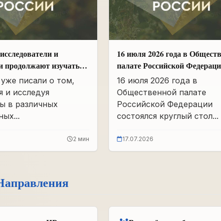
исследователи и
16 июля 2026 года в Общест
и продолжают изучать
палате Российской Федерац
вшего партархива СССР
состоялся круглый стол
уже писали о том,
16 июля 2026 года в
«Сохранение памяти о Героя
я и исследуя
Общественной палате
подвига самопожертвования
ы в различных
Российской Федерации
воспитание...
ых...
состоялся круглый стол...
2 мин
17.07.2026
Направления