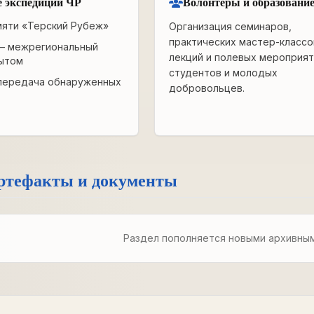
 экспедиции ЧР
Волонтёры и образовани
мяти «Терский Рубеж»
Организация семинаров,
практических мастер-классо
— межрегиональный
лекций и полевых мероприят
ытом
студентов и молодых
передача обнаруженных
добровольцев.
ртефакты и документы
Раздел пополняется новыми архивны