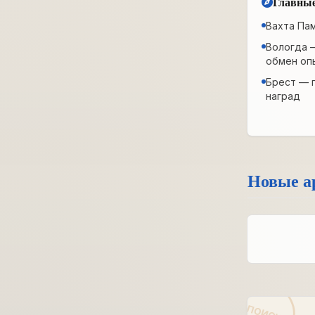
Главные
Вахта Па
Вологда 
обмен оп
Брест — 
наград
Новые а
ПОИСК