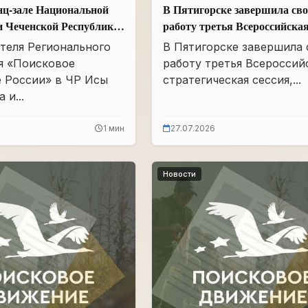
нц-зале Национальной
В Пятигорске завершила св
и Чеченской Республики
работу третья Всероссийска
Айдамирова прошло
стратегическая сессия
теля Регионального
В Пятигорске завершила
я «Поисковое
работу третья Всероссий
 России» в ЧР Исы
стратегическая сессия,...
 и...
1 мин
27.07.2026
Новости