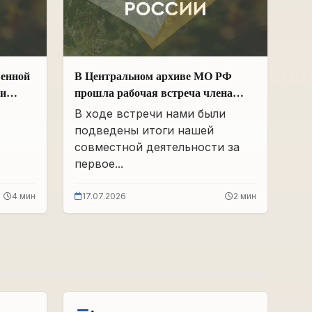
венной
В Центральном архиве МО РФ
ии
прошла рабочая встреча члена
Общественной палаты РФ и ЧР –
В ходе встречи нами были
х
Руководителя Регионального
подведены итоги нашей
 и
отделения «Поисковое движение
совместной деятельности за
России» в ЧР Иса Сардалов с
первое...
Начальником архива Олегом
Дмитриевичем Панковым
4 мин
17.07.2026
2 мин