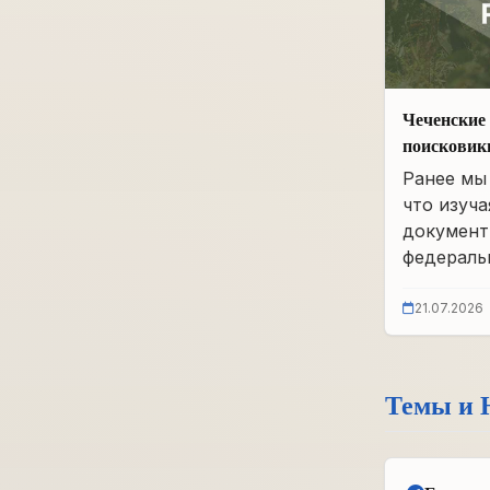
Чеченские 
поисковик
фонды бы
Ранее мы 
что изуча
документ
федеральн
21.07.2026
Темы и 