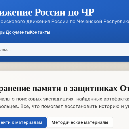
ижение России по ЧР
Поискового движения России по Чеченской Республик
ёры
Документы
Контакты
ранение памяти о защитниках О
алы о поисковых экспедициях, найденных артефактах
ольцев. Всё, что помогает восстановить историю и у
ейти к материалам
Методические материалы