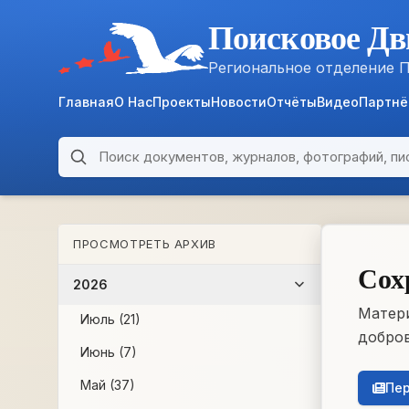
Поисковое Дв
Региональное отделение 
Главная
О Нас
Проекты
Новости
Отчёты
Видео
Партн
Поиск по архиву
ARCHIVE
ПРОСМОТРЕТЬ АРХИВ
WWII • 1939–1945
Сох
2026
Матери
Июль (21)
добров
Июнь (7)
Май (37)
Пер