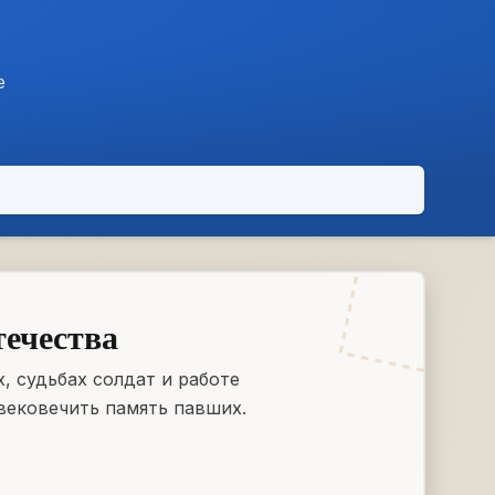
е
течества
, судьбах солдат и работе
вековечить память павших.