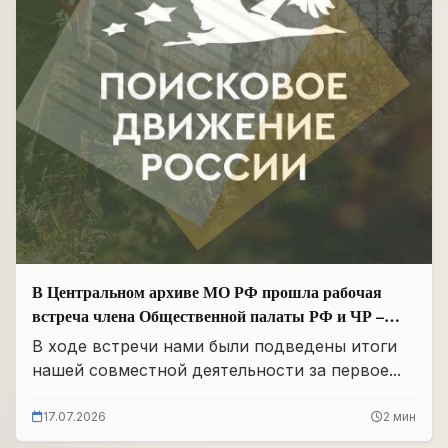
В Центральном архиве МО РФ прошла рабочая
встреча члена Общественной палаты РФ и ЧР –
Руководителя Регионального отделения «Поисковое
В ходе встречи нами были подведены итоги
движение России» в ЧР Иса Сардалов с
нашей совместной деятельности за первое...
Начальником архива Олегом Дмитриевичем
Панковым
17.07.2026
2 мин