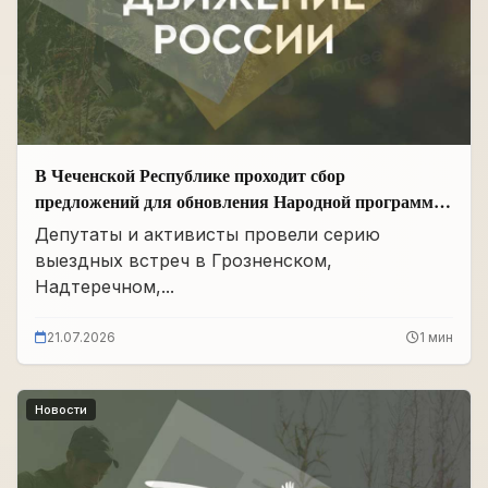
В Чеченской Республике проходит сбор
предложений для обновления Народной программы
в сфере АПК
Депутаты и активисты провели серию
выездных встреч в Грозненском,
Надтеречном,...
21.07.2026
1 мин
Новости