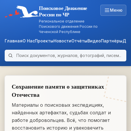
Поисковое Движение
Меню
России по ЧР
Региональное отделение
Поискового движения России по
Чеченской Республике
Главная
О Нас
Проекты
Новости
Отчёты
Видео
Партнёры
Док
Поиск по архиву
ARCHIVE
WWII • 1939–1945
Сохранение памяти о защитниках
Отечества
Материалы о поисковых экспедициях,
найденных артефактах, судьбах солдат и
работе добровольцев. Всё, что помогает
восстановить историю и увековечить