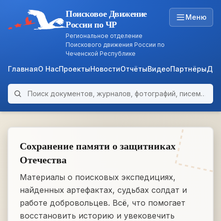
Поисковое Движение
Меню
России по ЧР
Региональное отделение
Поискового движения России по
Чеченской Республике
Главная
О Нас
Проекты
Новости
Отчёты
Видео
Партнёры
Док
Поиск по архиву
ARCHIVE
WWII • 1939–1945
Сохранение памяти о защитниках
Отечества
Материалы о поисковых экспедициях,
найденных артефактах, судьбах солдат и
работе добровольцев. Всё, что помогает
восстановить историю и увековечить