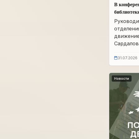
В конфере
библиотек
им. А.А. 
Руководи
заседание
отделени
движение
Сардалова
31.07.2026
Новости