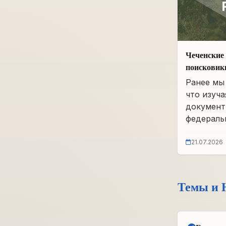
Чеченские 
поисковик
фонды бы
Ранее мы 
что изуча
документ
федеральн
21.07.2026
Темы и 