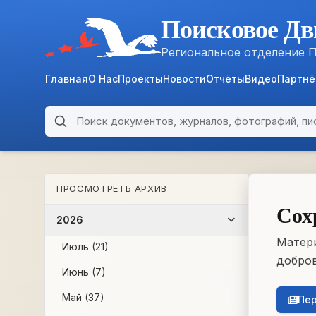
Поисковое Дв
Региональное отделение 
Главная
О Нас
Проекты
Новости
Отчёты
Видео
Партн
Поиск по архиву
ARCHIVE
ПРОСМОТРЕТЬ АРХИВ
WWII • 1939–1945
Сох
2026
Матери
Июль (21)
добров
Июнь (7)
Май (37)
Пер