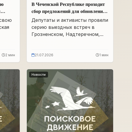
ою
В Чеченской Республике проходит
я
сбор предложений для обновления
Народной программы в сфере АПК
 свою
Депутаты и активисты провели
ская
серию выездных встреч в
Грозненском, Надтеречном,...
2 мин
21.07.2026
1 мин
Новости