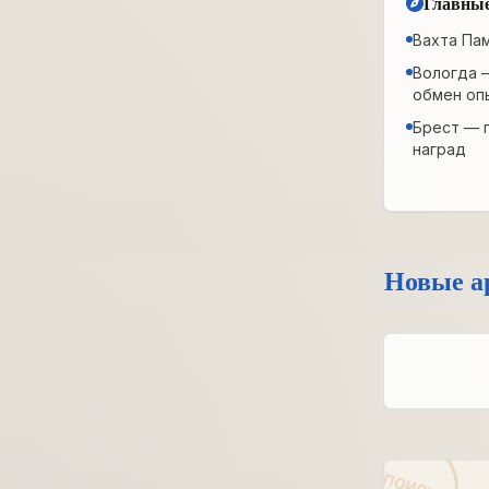
Главные
Вахта Па
Вологда 
обмен оп
Брест — 
наград
Новые а
ПОИСК