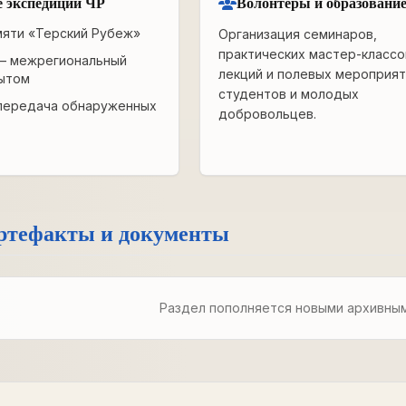
 экспедиции ЧР
Волонтёры и образовани
мяти «Терский Рубеж»
Организация семинаров,
практических мастер-классо
— межрегиональный
лекций и полевых мероприят
ытом
студентов и молодых
передача обнаруженных
добровольцев.
ртефакты и документы
Раздел пополняется новыми архивны