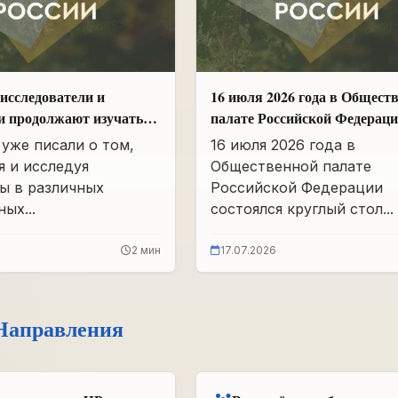
исследователи и
16 июля 2026 года в Общест
и продолжают изучать
палате Российской Федерац
вшего партархива СССР
состоялся круглый стол
уже писали о том,
16 июля 2026 года в
«Сохранение памяти о Героя
я и исследуя
Общественной палате
подвига самопожертвования
ы в различных
Российской Федерации
воспитание...
ых...
состоялся круглый стол...
2 мин
17.07.2026
Направления