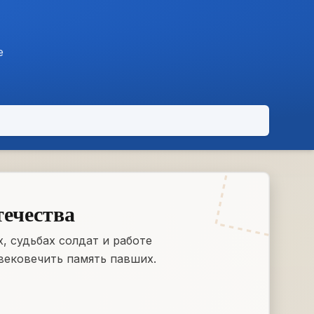
е
течества
, судьбах солдат и работе
вековечить память павших.