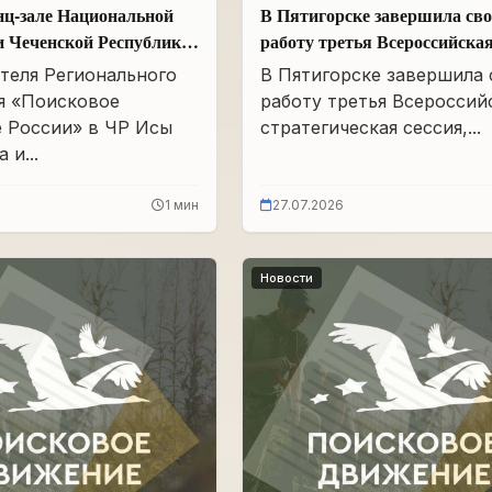
нц-зале Национальной
В Пятигорске завершила св
и Чеченской Республики
работу третья Всероссийска
Айдамирова прошло
стратегическая сессия
теля Регионального
В Пятигорске завершила
я «Поисковое
работу третья Всероссий
 России» в ЧР Исы
стратегическая сессия,...
 и...
1 мин
27.07.2026
Новости