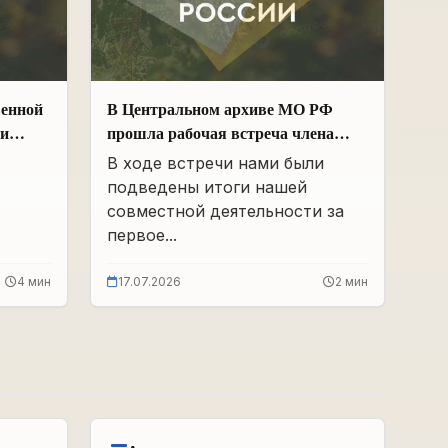
венной
В Центральном архиве МО РФ
ии
прошла рабочая встреча члена
Общественной палаты РФ и ЧР –
В ходе встречи нами были
х
Руководителя Регионального
подведены итоги нашей
 и
отделения «Поисковое движение
совместной деятельности за
России» в ЧР Иса Сардалов с
первое...
Начальником архива Олегом
Дмитриевичем Панковым
4 мин
17.07.2026
2 мин