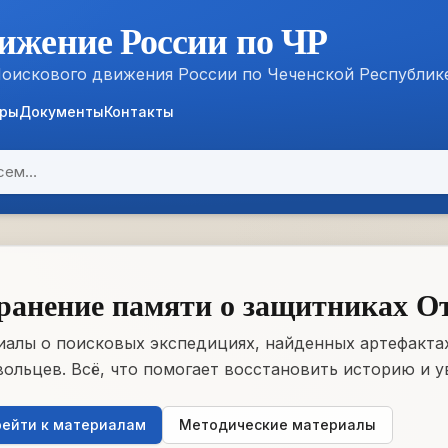
ижение России по ЧР
Поискового движения России по Чеченской Республик
ёры
Документы
Контакты
ранение памяти о защитниках О
алы о поисковых экспедициях, найденных артефактах
ольцев. Всё, что помогает восстановить историю и у
ейти к материалам
Методические материалы