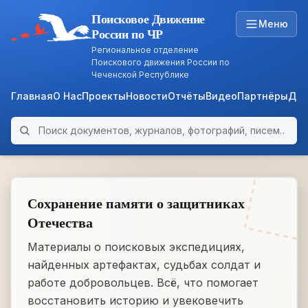
Поисковое Движение
Меню
России по ЧР
Региональное отделение
Поискового движения России по
Чеченской Республике
Главная
О Нас
Проекты
Новости
Отчёты
Видео
Партнёры
Док
Поиск по архиву
ARCHIVE
WWII • 1939–1945
Сохранение памяти о защитниках
Отечества
Материалы о поисковых экспедициях,
найденных артефактах, судьбах солдат и
работе добровольцев. Всё, что помогает
восстановить историю и увековечить