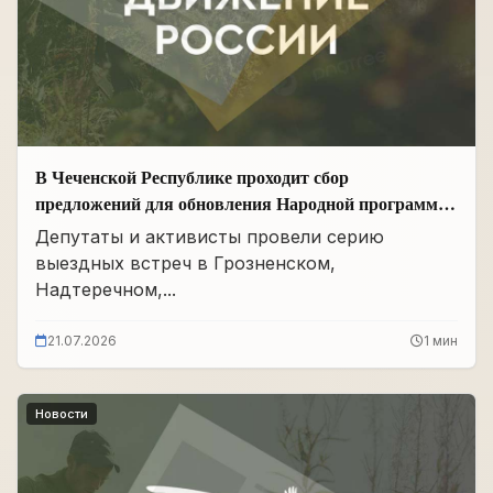
В Чеченской Республике проходит сбор
предложений для обновления Народной программы
в сфере АПК
Депутаты и активисты провели серию
выездных встреч в Грозненском,
Надтеречном,...
21.07.2026
1 мин
Новости