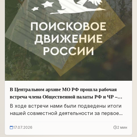
В Центральном архиве МО РФ прошла рабочая
встреча члена Общественной палаты РФ и ЧР –
Руководителя Регионального отделения «Поисковое
В ходе встречи нами были подведены итоги
движение России» в ЧР Иса Сардалов с
нашей совместной деятельности за первое...
Начальником архива Олегом Дмитриевичем
Панковым
17.07.2026
2 мин