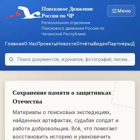
Поисковое Движение
Меню
России по ЧР
Региональное отделение
Поискового движения России по
Чеченской Республике
Главная
О Нас
Проекты
Новости
Отчёты
Видео
Партнёры
Док
Поиск по архиву
ARCHIVE
WWII • 1939–1945
Сохранение памяти о защитниках
Отечества
Материалы о поисковых экспедициях,
найденных артефактах, судьбах солдат и
работе добровольцев. Всё, что помогает
восстановить историю и увековечить