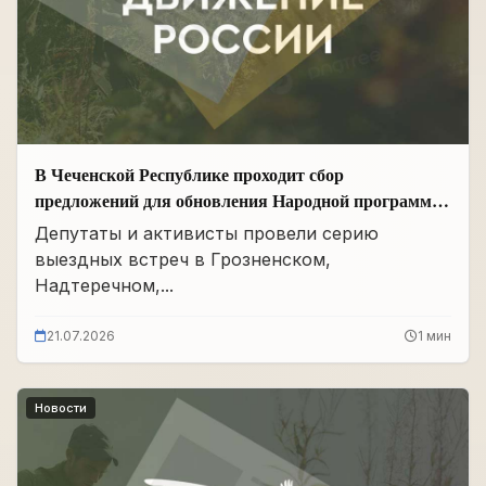
В Чеченской Республике проходит сбор
предложений для обновления Народной программы
в сфере АПК
Депутаты и активисты провели серию
выездных встреч в Грозненском,
Надтеречном,...
21.07.2026
1 мин
Новости