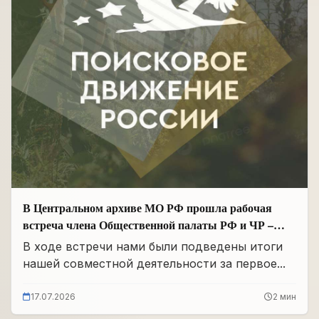
В Центральном архиве МО РФ прошла рабочая
встреча члена Общественной палаты РФ и ЧР –
Руководителя Регионального отделения «Поисковое
В ходе встречи нами были подведены итоги
движение России» в ЧР Иса Сардалов с
нашей совместной деятельности за первое...
Начальником архива Олегом Дмитриевичем
Панковым
17.07.2026
2 мин