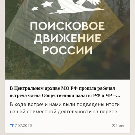
В Центральном архиве МО РФ прошла рабочая
встреча члена Общественной палаты РФ и ЧР –
Руководителя Регионального отделения «Поисковое
В ходе встречи нами были подведены итоги
движение России» в ЧР Иса Сардалов с
нашей совместной деятельности за первое...
Начальником архива Олегом Дмитриевичем
Панковым
17.07.2026
2 мин