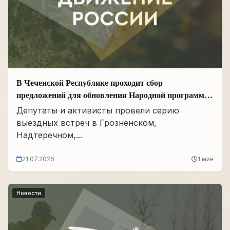
В Чеченской Республике проходит сбор
предложений для обновления Народной программы
в сфере АПК
Депутаты и активисты провели серию
выездных встреч в Грозненском,
Надтеречном,...
21.07.2026
1 мин
Новости