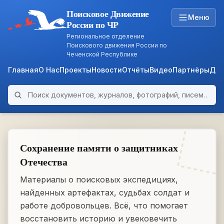
Поисковое Движение
Меню
России по ЧР
Региональное отделение
Поискового движения России по
Чеченской Республике
Главная
О Нас
Проекты
Новости
Отчёты
Видео
Партнёры
Док
Поиск по архиву
ARCHIVE
WWII • 1939–1945
Сохранение памяти о защитниках
Отечества
Материалы о поисковых экспедициях,
найденных артефактах, судьбах солдат и
работе добровольцев. Всё, что помогает
восстановить историю и увековечить