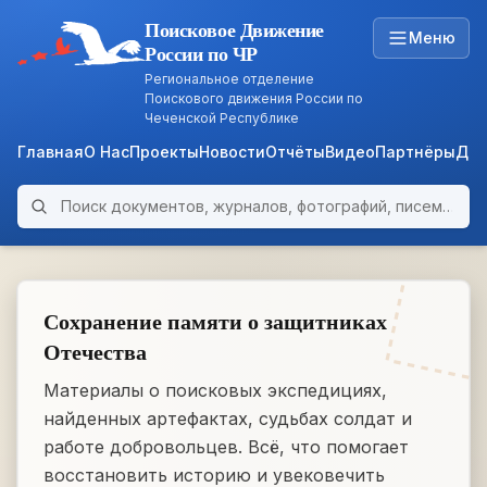
Поисковое Движение
Меню
России по ЧР
Региональное отделение
Поискового движения России по
Чеченской Республике
Главная
О Нас
Проекты
Новости
Отчёты
Видео
Партнёры
Док
Поиск по архиву
ARCHIVE
WWII • 1939–1945
Сохранение памяти о защитниках
Отечества
Материалы о поисковых экспедициях,
найденных артефактах, судьбах солдат и
работе добровольцев. Всё, что помогает
восстановить историю и увековечить