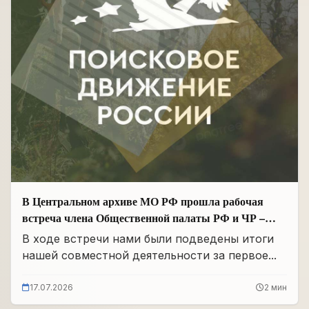
В Центральном архиве МО РФ прошла рабочая
встреча члена Общественной палаты РФ и ЧР –
Руководителя Регионального отделения «Поисковое
В ходе встречи нами были подведены итоги
движение России» в ЧР Иса Сардалов с
нашей совместной деятельности за первое...
Начальником архива Олегом Дмитриевичем
Панковым
17.07.2026
2 мин