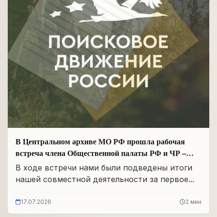
В Центральном архиве МО РФ прошла рабочая
встреча члена Общественной палаты РФ и ЧР –
Руководителя Регионального отделения «Поисковое
В ходе встречи нами были подведены итоги
движение России» в ЧР Иса Сардалов с
нашей совместной деятельности за первое...
Начальником архива Олегом Дмитриевичем
Панковым
17.07.2026
2 мин