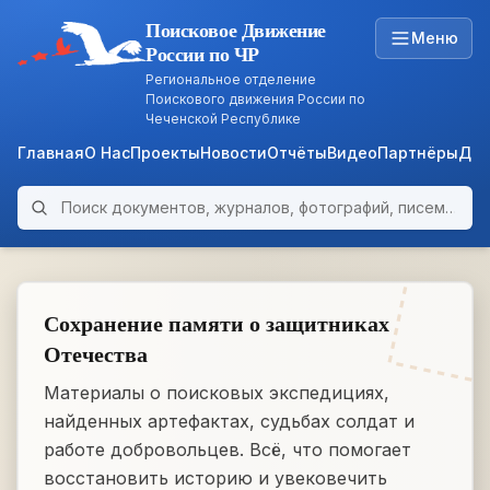
Поисковое Движение
Меню
России по ЧР
Региональное отделение
Поискового движения России по
Чеченской Республике
Главная
О Нас
Проекты
Новости
Отчёты
Видео
Партнёры
Док
Поиск по архиву
ARCHIVE
WWII • 1939–1945
Сохранение памяти о защитниках
Отечества
Материалы о поисковых экспедициях,
найденных артефактах, судьбах солдат и
работе добровольцев. Всё, что помогает
восстановить историю и увековечить