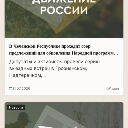
В Чеченской Республике проходит сбор
предложений для обновления Народной программы
в сфере АПК
Депутаты и активисты провели серию
выездных встреч в Грозненском,
Надтеречном,...
21.07.2026
1 мин
Новости