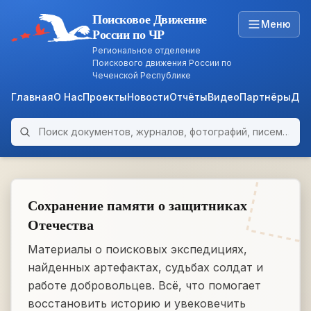
Поисковое Движение
Меню
России по ЧР
Региональное отделение
Поискового движения России по
Чеченской Республике
Главная
О Нас
Проекты
Новости
Отчёты
Видео
Партнёры
Док
Поиск по архиву
ARCHIVE
WWII • 1939–1945
Сохранение памяти о защитниках
Отечества
Материалы о поисковых экспедициях,
найденных артефактах, судьбах солдат и
работе добровольцев. Всё, что помогает
восстановить историю и увековечить