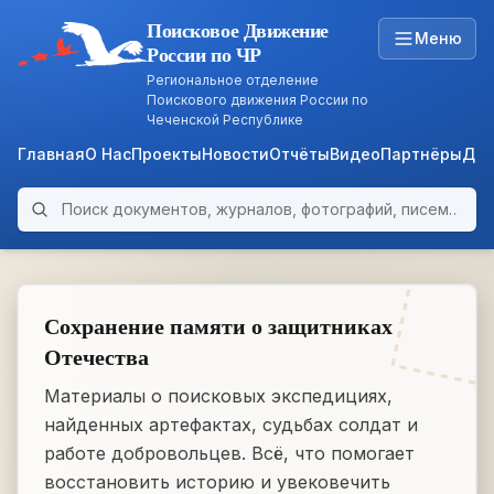
Поисковое Движение
Меню
России по ЧР
Региональное отделение
Поискового движения России по
Чеченской Республике
Главная
О Нас
Проекты
Новости
Отчёты
Видео
Партнёры
Док
Поиск по архиву
ARCHIVE
WWII • 1939–1945
Сохранение памяти о защитниках
Отечества
Материалы о поисковых экспедициях,
найденных артефактах, судьбах солдат и
работе добровольцев. Всё, что помогает
восстановить историю и увековечить