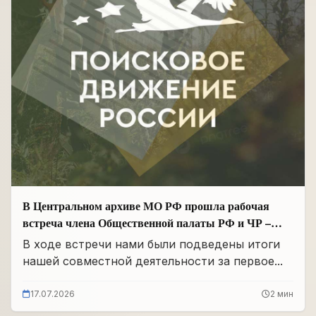
В Центральном архиве МО РФ прошла рабочая
встреча члена Общественной палаты РФ и ЧР –
Руководителя Регионального отделения «Поисковое
В ходе встречи нами были подведены итоги
движение России» в ЧР Иса Сардалов с
нашей совместной деятельности за первое...
Начальником архива Олегом Дмитриевичем
Панковым
17.07.2026
2 мин