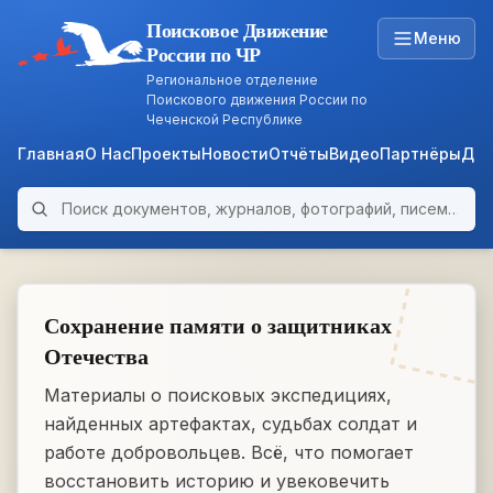
Поисковое Движение
Меню
России по ЧР
Региональное отделение
Поискового движения России по
Чеченской Республике
Главная
О Нас
Проекты
Новости
Отчёты
Видео
Партнёры
Док
Поиск по архиву
ARCHIVE
WWII • 1939–1945
Сохранение памяти о защитниках
Отечества
Материалы о поисковых экспедициях,
найденных артефактах, судьбах солдат и
работе добровольцев. Всё, что помогает
восстановить историю и увековечить