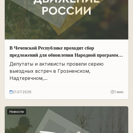
В Чеченской Республике проходит сбор
предложений для обновления Народной программы
в сфере АПК
Депутаты и активисты провели серию
выездных встреч в Грозненском,
Надтеречном,...
21.07.2026
1 мин
Новости