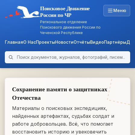
Поисковое Движение
Меню
России по ЧР
Региональное отделение
Поискового движения России по
Чеченской Республике
Главная
О Нас
Проекты
Новости
Отчёты
Видео
Партнёры
Док
Поиск по архиву
ARCHIVE
WWII • 1939–1945
Сохранение памяти о защитниках
Отечества
Материалы о поисковых экспедициях,
найденных артефактах, судьбах солдат и
работе добровольцев. Всё, что помогает
восстановить историю и увековечить