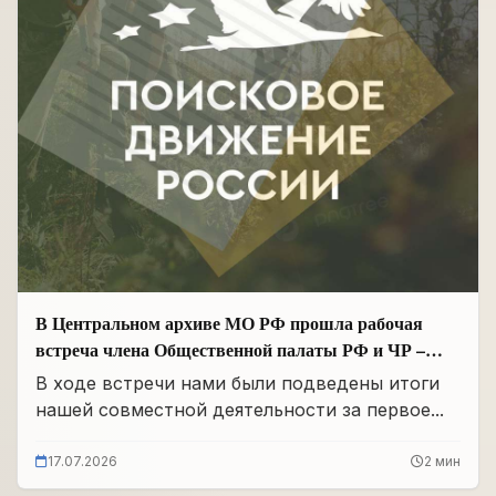
В Центральном архиве МО РФ прошла рабочая
встреча члена Общественной палаты РФ и ЧР –
Руководителя Регионального отделения «Поисковое
В ходе встречи нами были подведены итоги
движение России» в ЧР Иса Сардалов с
нашей совместной деятельности за первое...
Начальником архива Олегом Дмитриевичем
Панковым
17.07.2026
2 мин