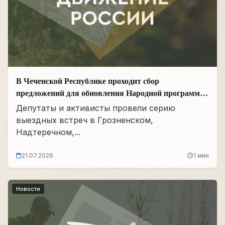
В Чеченской Республике проходит сбор
предложений для обновления Народной программы
в сфере АПК
Депутаты и активисты провели серию
выездных встреч в Грозненском,
Надтеречном,...
21.07.2026
1 мин
Новости