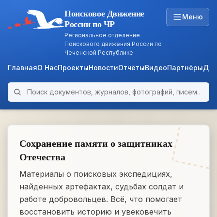
Поисковое Движение
Меню
России по ЧР
Региональное отделение
Поискового движения России по
Чеченской Республике
Главная
О Нас
Проекты
Новости
Отчёты
Видео
Партнёры
Док
Поиск по архиву
ARCHIVE
WWII • 1939–1945
Сохранение памяти о защитниках
Отечества
Материалы о поисковых экспедициях,
найденных артефактах, судьбах солдат и
работе добровольцев. Всё, что помогает
восстановить историю и увековечить