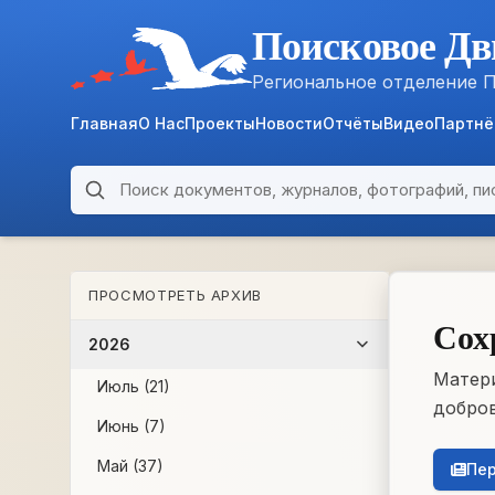
Поисковое Дв
Региональное отделение 
Главная
О Нас
Проекты
Новости
Отчёты
Видео
Партн
Поиск по архиву
ARCHIVE
ПРОСМОТРЕТЬ АРХИВ
WWII • 1939–1945
Сох
2026
Матери
Июль (21)
добров
Июнь (7)
Май (37)
Пер