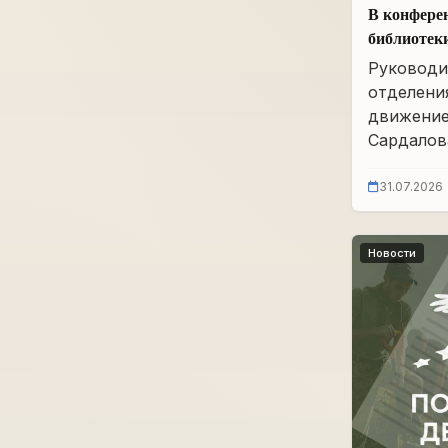
В конфере
библиотек
им. А.А. 
Руководи
заседание
отделени
движение
Сардалова
31.07.2026
Новости