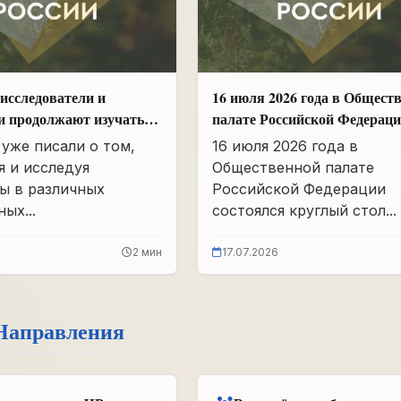
исследователи и
16 июля 2026 года в Общест
и продолжают изучать
палате Российской Федерац
вшего партархива СССР
состоялся круглый стол
уже писали о том,
16 июля 2026 года в
«Сохранение памяти о Героя
я и исследуя
Общественной палате
подвига самопожертвования
ы в различных
Российской Федерации
воспитание...
ых...
состоялся круглый стол...
2 мин
17.07.2026
Направления