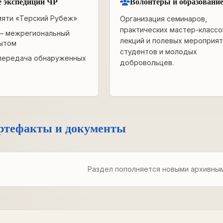
 экспедиции ЧР
Волонтёры и образовани
мяти «Терский Рубеж»
Организация семинаров,
практических мастер-классо
— межрегиональный
лекций и полевых мероприят
ытом
студентов и молодых
передача обнаруженных
добровольцев.
ртефакты и документы
Раздел пополняется новыми архивны