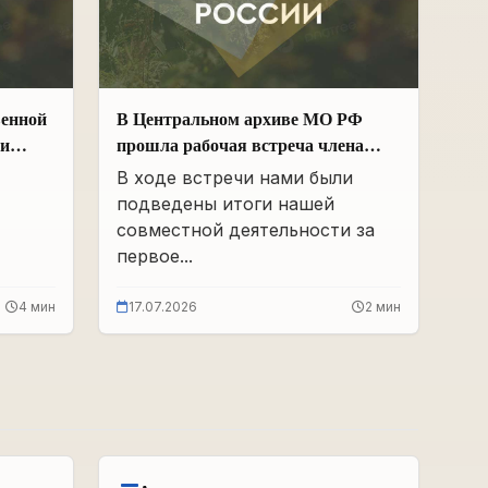
венной
В Центральном архиве МО РФ
ии
прошла рабочая встреча члена
Общественной палаты РФ и ЧР –
В ходе встречи нами были
х
Руководителя Регионального
подведены итоги нашей
 и
отделения «Поисковое движение
совместной деятельности за
России» в ЧР Иса Сардалов с
первое...
Начальником архива Олегом
Дмитриевичем Панковым
4 мин
17.07.2026
2 мин