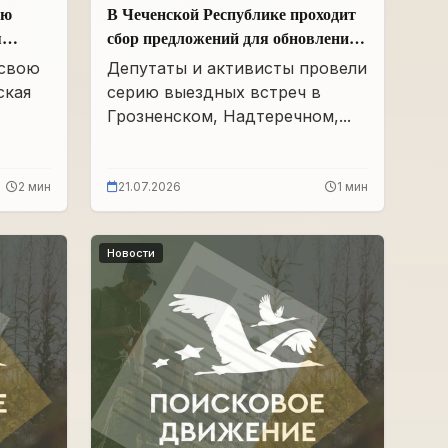
ою
В Чеченской Республике проходит
я
сбор предложений для обновления
Народной программы в сфере АПК
 свою
Депутаты и активисты провели
ская
серию выездных встреч в
Грозненском, Надтеречном,...
2 мин
21.07.2026
1 мин
Новости