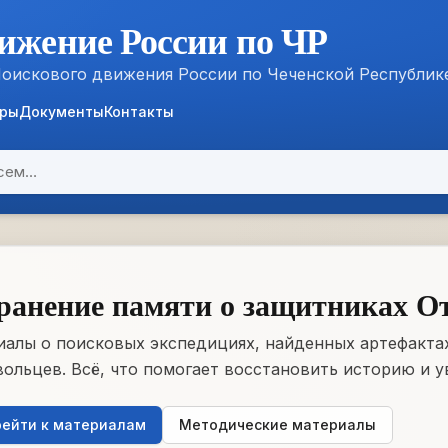
ижение России по ЧР
Поискового движения России по Чеченской Республик
ёры
Документы
Контакты
ранение памяти о защитниках О
алы о поисковых экспедициях, найденных артефактах
ольцев. Всё, что помогает восстановить историю и у
ейти к материалам
Методические материалы