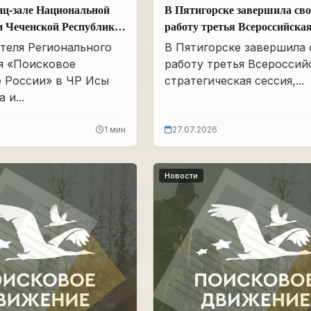
нц-зале Национальной
В Пятигорске завершила св
и Чеченской Республики
работу третья Всероссийска
Айдамирова прошло
стратегическая сессия
теля Регионального
В Пятигорске завершила
я «Поисковое
работу третья Всероссий
 России» в ЧР Исы
стратегическая сессия,...
 и...
1 мин
27.07.2026
Новости