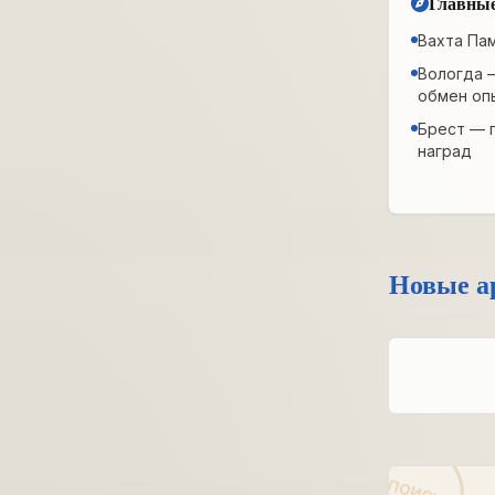
Главные
Вахта Па
Вологда 
обмен оп
Брест — 
наград
Новые а
ПОИСК