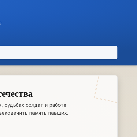
е
течества
, судьбах солдат и работе
вековечить память павших.