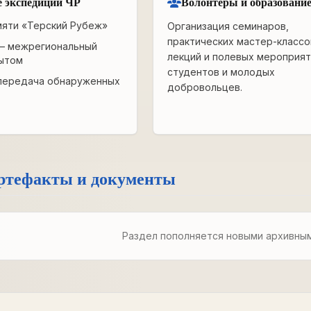
 экспедиции ЧР
Волонтёры и образовани
мяти «Терский Рубеж»
Организация семинаров,
практических мастер-классо
— межрегиональный
лекций и полевых мероприят
ытом
студентов и молодых
передача обнаруженных
добровольцев.
ртефакты и документы
Раздел пополняется новыми архивны