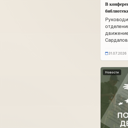
В конфере
библиотек
им. А.А. 
Руководи
заседание
отделени
движение
Сардалова
31.07.2026
Новости