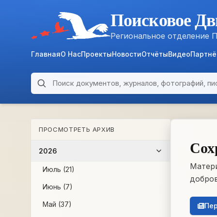
Поисковое Дв
Региональное отделение 
Главная
О Нас
Проекты
Новости
Отчёты
Видео
Партн
Поиск по архиву
ARCHIVE
ПРОСМОТРЕТЬ АРХИВ
WWII • 1939–1945
Сох
2026
Матери
Июль (21)
добров
Июнь (7)
Май (37)
Пер