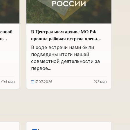
венной
В Центральном архиве МО РФ
ии
прошла рабочая встреча члена
Общественной палаты РФ и ЧР –
В ходе встречи нами были
х
Руководителя Регионального
подведены итоги нашей
 и
отделения «Поисковое движение
совместной деятельности за
России» в ЧР Иса Сардалов с
первое...
Начальником архива Олегом
Дмитриевичем Панковым
4 мин
17.07.2026
2 мин