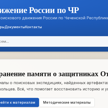
ижение России по ЧР
Поискового движения России по Чеченской Республик
ёры
Документы
Контакты
ранение памяти о защитниках О
алы о поисковых экспедициях, найденных артефактах
ольцев. Всё, что помогает восстановить историю и у
ейти к материалам
Методические материалы