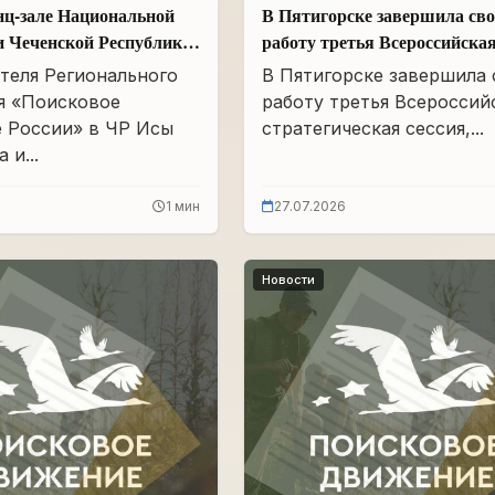
нц-зале Национальной
В Пятигорске завершила св
и Чеченской Республики
работу третья Всероссийска
Айдамирова прошло
стратегическая сессия
теля Регионального
В Пятигорске завершила
я «Поисковое
работу третья Всероссий
 России» в ЧР Исы
стратегическая сессия,...
 и...
1 мин
27.07.2026
Новости