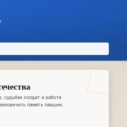
е
течества
, судьбах солдат и работе
вековечить память павших.