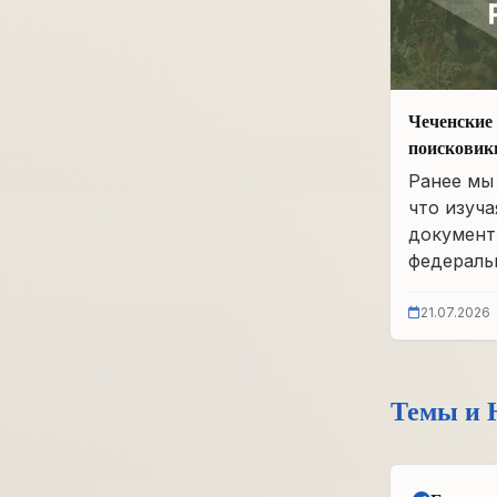
Чеченские 
поисковик
фонды бы
Ранее мы 
что изуча
документ
федеральн
21.07.2026
Темы и 