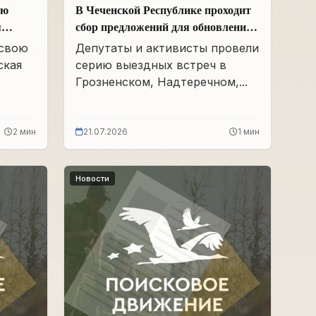
ою
В Чеченской Республике проходит
я
сбор предложений для обновления
Народной программы в сфере АПК
 свою
Депутаты и активисты провели
ская
серию выездных встреч в
Грозненском, Надтеречном,...
2 мин
21.07.2026
1 мин
Новости