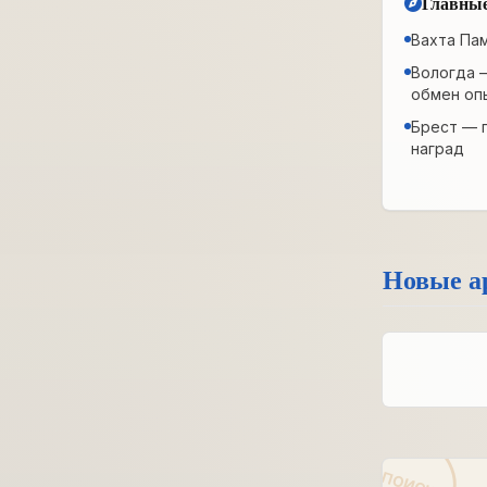
Главные
Вахта Па
Вологда 
обмен оп
Брест — 
наград
Новые а
ПОИСК