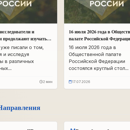
исследователи и
16 июля 2026 года в Общест
и продолжают изучать
палате Российской Федерац
вшего партархива СССР
состоялся круглый стол
уже писали о том,
16 июля 2026 года в
«Сохранение памяти о Героя
я и исследуя
Общественной палате
подвига самопожертвования
ы в различных
Российской Федерации
воспитание...
ых...
состоялся круглый стол...
2 мин
17.07.2026
Направления