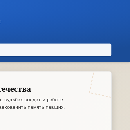
е
течества
, судьбах солдат и работе
вековечить память павших.