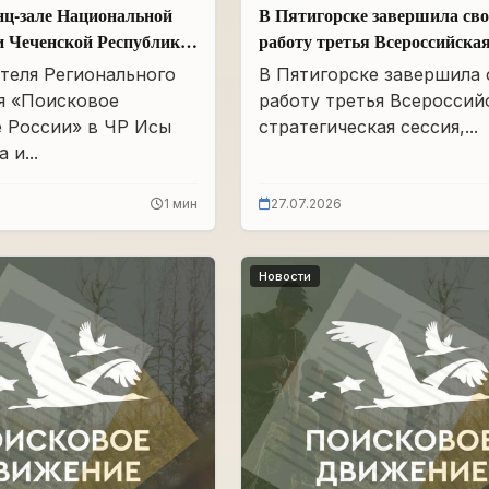
нц-зале Национальной
В Пятигорске завершила св
и Чеченской Республики
работу третья Всероссийска
Айдамирова прошло
стратегическая сессия
теля Регионального
В Пятигорске завершила
я «Поисковое
работу третья Всероссий
 России» в ЧР Исы
стратегическая сессия,...
 и...
1 мин
27.07.2026
Новости