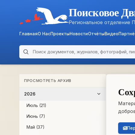
Поисковое Дв
Региональное отделение 
Главная
О Нас
Проекты
Новости
Отчёты
Видео
Партн
Поиск по архиву
ARCHIVE
ПРОСМОТРЕТЬ АРХИВ
WWII • 1939–1945
Сох
2026
Матери
Июль (21)
добров
Июнь (7)
Май (37)
Пер