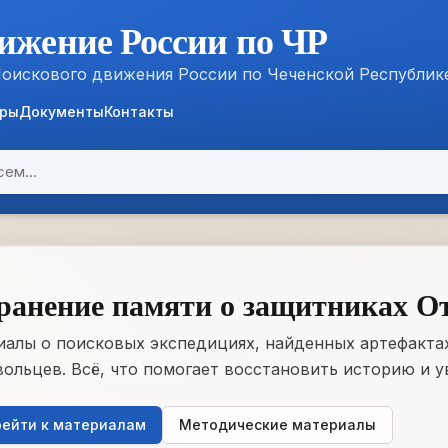
ижение России по ЧР
Поискового движения России по Чеченской Республик
ёры
Документы
Контакты
ранение памяти о защитниках О
алы о поисковых экспедициях, найденных артефактах
ольцев. Всё, что помогает восстановить историю и у
ейти к материалам
Методические материалы