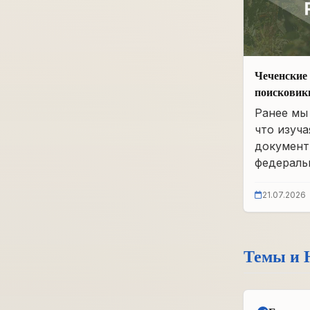
Чеченские 
поисковик
фонды бы
Ранее мы 
что изуча
документ
федеральн
21.07.2026
Темы и 