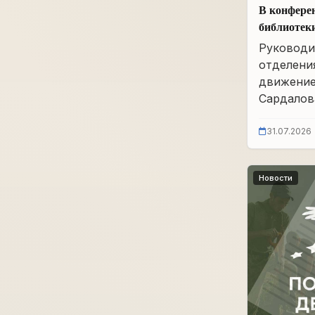
В конфере
библиотек
им. А.А. 
Руководи
заседание
отделени
движение
Сардалова
31.07.2026
Новости