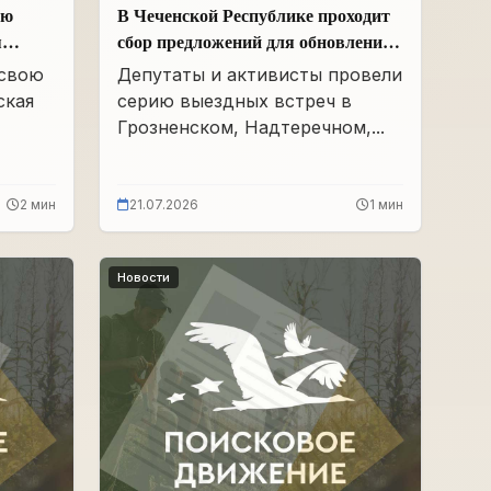
ою
В Чеченской Республике проходит
я
сбор предложений для обновления
Народной программы в сфере АПК
 свою
Депутаты и активисты провели
ская
серию выездных встреч в
Грозненском, Надтеречном,...
2 мин
21.07.2026
1 мин
Новости