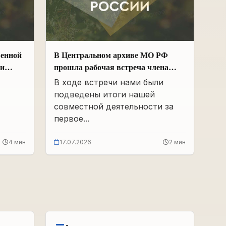
венной
В Центральном архиве МО РФ
ии
прошла рабочая встреча члена
Общественной палаты РФ и ЧР –
В ходе встречи нами были
х
Руководителя Регионального
подведены итоги нашей
 и
отделения «Поисковое движение
совместной деятельности за
России» в ЧР Иса Сардалов с
первое...
Начальником архива Олегом
Дмитриевичем Панковым
4 мин
17.07.2026
2 мин