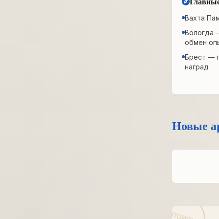
Главные
Вахта Па
Вологда 
обмен оп
Брест — 
наград
Новые а
ПОИСК