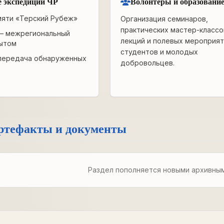
 экспедиции ЧР
Волонтёры и образовани
мяти «Терский Рубеж»
Организация семинаров,
практических мастер-классо
— межрегиональный
лекций и полевых мероприят
ытом
студентов и молодых
передача обнаруженных
добровольцев.
ртефакты и документы
Раздел пополняется новыми архивны