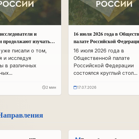
исследователи и
16 июля 2026 года в Общест
и продолжают изучать
палате Российской Федерац
вшего партархива СССР
состоялся круглый стол
уже писали о том,
16 июля 2026 года в
«Сохранение памяти о Героя
я и исследуя
Общественной палате
подвига самопожертвования
ы в различных
Российской Федерации
воспитание...
ых...
состоялся круглый стол...
2 мин
17.07.2026
Направления