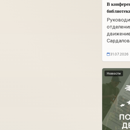
В конфере
библиотек
им. А.А. 
Руководи
заседание
отделени
движение
Сардалова
31.07.2026
Новости