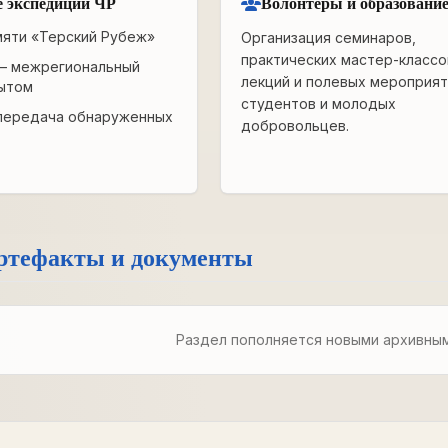
 экспедиции ЧР
Волонтёры и образовани
мяти «Терский Рубеж»
Организация семинаров,
практических мастер-классо
— межрегиональный
лекций и полевых мероприят
ытом
студентов и молодых
передача обнаруженных
добровольцев.
ртефакты и документы
Раздел пополняется новыми архивны