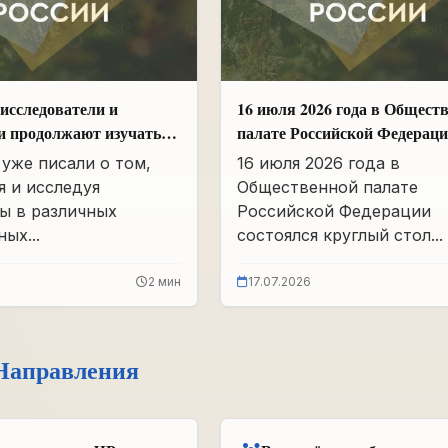
исследователи и
16 июля 2026 года в Общест
и продолжают изучать
палате Российской Федерац
вшего партархива СССР
состоялся круглый стол
уже писали о том,
16 июля 2026 года в
«Сохранение памяти о Героя
я и исследуя
Общественной палате
подвига самопожертвования
ы в различных
Российской Федерации
воспитание...
ых...
состоялся круглый стол...
2 мин
17.07.2026
Направления