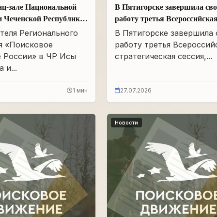
нц-зале Национальной
В Пятигорске завершила св
и Чеченской Республики
работу третья Всероссийска
Айдамирова прошло
стратегическая сессия
теля Регионального
В Пятигорске завершила
я «Поисковое
работу третья Всероссий
 России» в ЧР Исы
стратегическая сессия,...
 и...
1 мин
27.07.2026
Новости