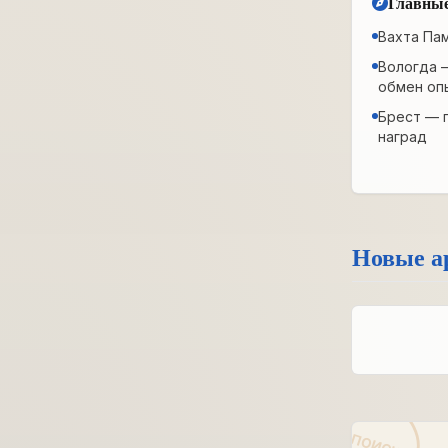
Главные
Вахта Па
Вологда 
обмен оп
Брест — 
наград
Новые а
ПОИСК