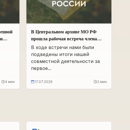
венной
В Центральном архиве МО РФ
ии
прошла рабочая встреча члена
Общественной палаты РФ и ЧР –
В ходе встречи нами были
х
Руководителя Регионального
подведены итоги нашей
 и
отделения «Поисковое движение
совместной деятельности за
России» в ЧР Иса Сардалов с
первое...
Начальником архива Олегом
Дмитриевичем Панковым
4 мин
17.07.2026
2 мин