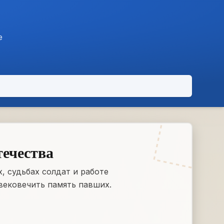
е
течества
, судьбах солдат и работе
вековечить память павших.