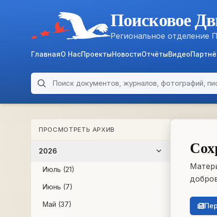
Поисковое Дв
Региональное отделение 
Главная
О Нас
Проекты
Новости
Отчёты
Видео
Партн
Поиск по архиву
ARCHIVE
ПРОСМОТРЕТЬ АРХИВ
WWII • 1939–1945
Сох
2026
Матери
Июль (21)
добров
Июнь (7)
Май (37)
Пер