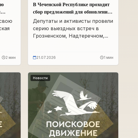
ою
В Чеченской Республике проходит
я
сбор предложений для обновления
Народной программы в сфере АПК
 свою
Депутаты и активисты провели
ская
серию выездных встреч в
Грозненском, Надтеречном,...
2 мин
21.07.2026
1 мин
Новости