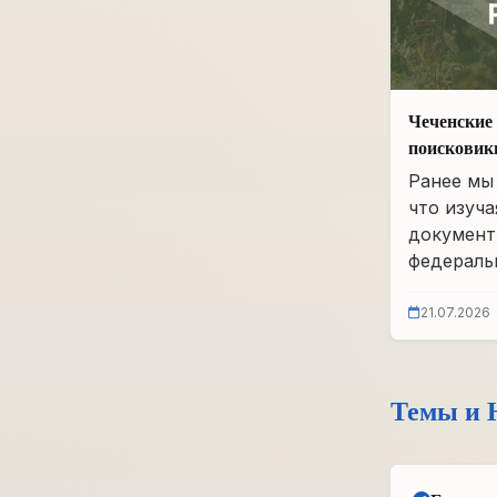
Чеченские 
поисковик
фонды бы
Ранее мы 
что изуча
документ
федеральн
21.07.2026
Темы и 