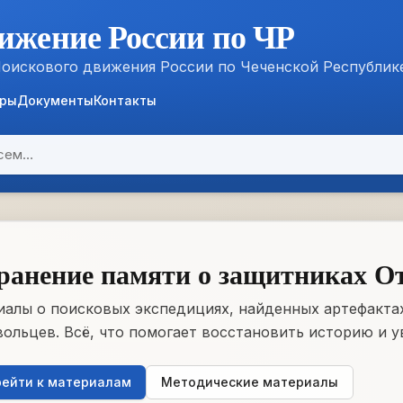
ижение России по ЧР
Поискового движения России по Чеченской Республик
ёры
Документы
Контакты
ранение памяти о защитниках О
алы о поисковых экспедициях, найденных артефактах
ольцев. Всё, что помогает восстановить историю и у
ейти к материалам
Методические материалы