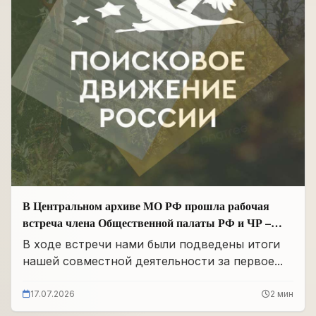
В Центральном архиве МО РФ прошла рабочая
встреча члена Общественной палаты РФ и ЧР –
Руководителя Регионального отделения «Поисковое
В ходе встречи нами были подведены итоги
движение России» в ЧР Иса Сардалов с
нашей совместной деятельности за первое...
Начальником архива Олегом Дмитриевичем
Панковым
17.07.2026
2 мин