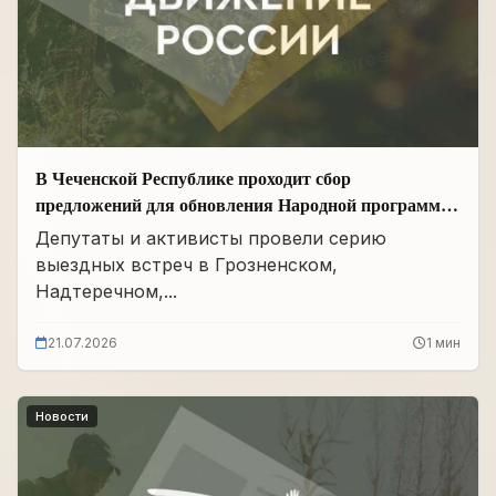
В Чеченской Республике проходит сбор
предложений для обновления Народной программы
в сфере АПК
Депутаты и активисты провели серию
выездных встреч в Грозненском,
Надтеречном,...
21.07.2026
1 мин
Новости