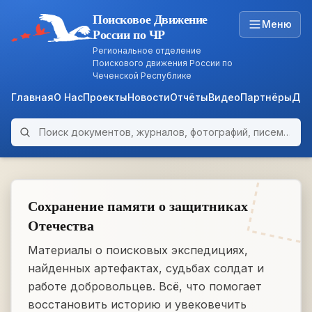
Поисковое Движение
Меню
России по ЧР
Региональное отделение
Поискового движения России по
Чеченской Республике
Главная
О Нас
Проекты
Новости
Отчёты
Видео
Партнёры
Док
Поиск по архиву
ARCHIVE
WWII • 1939–1945
Сохранение памяти о защитниках
Отечества
Материалы о поисковых экспедициях,
найденных артефактах, судьбах солдат и
работе добровольцев. Всё, что помогает
восстановить историю и увековечить