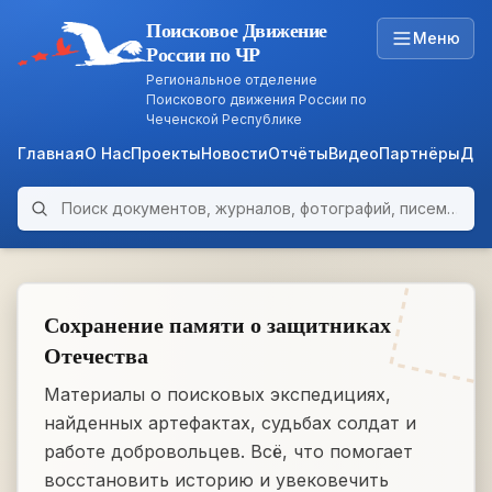
Поисковое Движение
Меню
России по ЧР
Региональное отделение
Поискового движения России по
Чеченской Республике
Главная
О Нас
Проекты
Новости
Отчёты
Видео
Партнёры
Док
Поиск по архиву
ARCHIVE
WWII • 1939–1945
Сохранение памяти о защитниках
Отечества
Материалы о поисковых экспедициях,
найденных артефактах, судьбах солдат и
работе добровольцев. Всё, что помогает
восстановить историю и увековечить