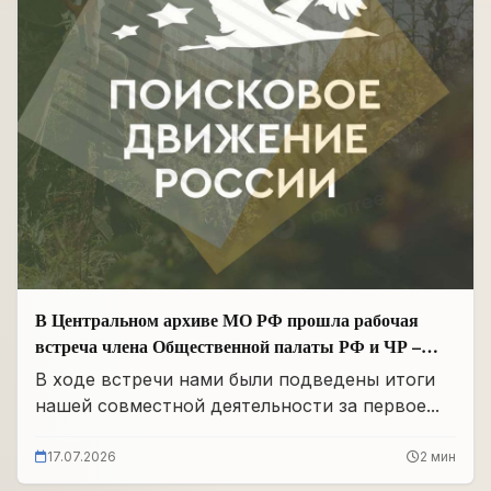
В Центральном архиве МО РФ прошла рабочая
встреча члена Общественной палаты РФ и ЧР –
Руководителя Регионального отделения «Поисковое
В ходе встречи нами были подведены итоги
движение России» в ЧР Иса Сардалов с
нашей совместной деятельности за первое...
Начальником архива Олегом Дмитриевичем
Панковым
17.07.2026
2 мин