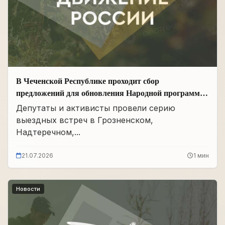
В Чеченской Республике проходит сбор
предложений для обновления Народной программы
в сфере АПК
Депутаты и активисты провели серию
выездных встреч в Грозненском,
Надтеречном,...
21.07.2026
1 мин
Новости