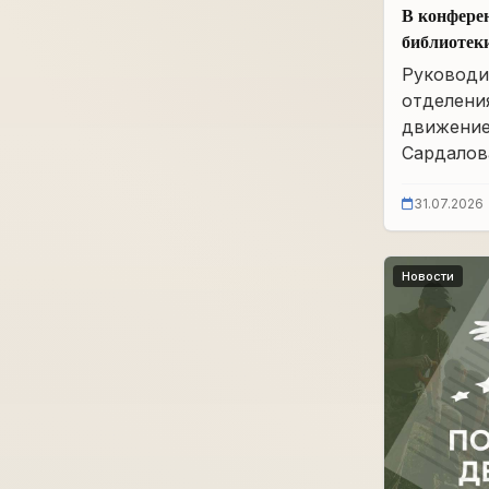
В конфере
библиотек
им. А.А. 
Руководи
заседание
отделени
движение
Сардалова
31.07.2026
Новости