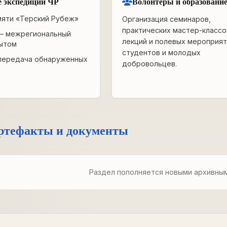
 экспедиции ЧР
Волонтёры и образовани
мяти «Терский Рубеж»
Организация семинаров,
практических мастер-классо
— межрегиональный
лекций и полевых мероприят
ытом
студентов и молодых
передача обнаруженных
добровольцев.
ртефакты и документы
Раздел пополняется новыми архивны