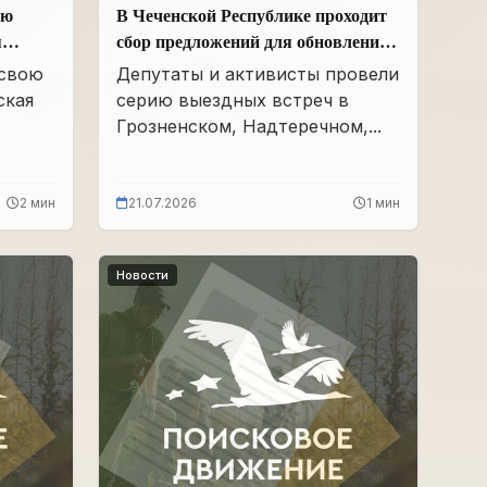
ою
В Чеченской Республике проходит
я
сбор предложений для обновления
Народной программы в сфере АПК
 свою
Депутаты и активисты провели
ская
серию выездных встреч в
Грозненском, Надтеречном,...
2 мин
21.07.2026
1 мин
Новости