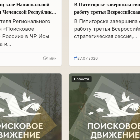
нц-зале Национальной
В Пятигорске завершила св
и Чеченской Республики
работу третья Всероссийска
Айдамирова прошло
стратегическая сессия
теля Регионального
В Пятигорске завершила
я «Поисковое
работу третья Всероссий
 России» в ЧР Исы
стратегическая сессия,...
 и...
1 мин
27.07.2026
Новости