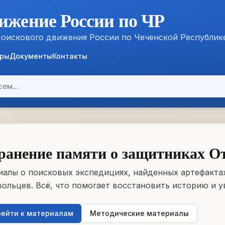
ижение России по ЧР
Поискового движения России по Чеченской Республик
ёры
Документы
Контакты
ранение памяти о защитниках О
алы о поисковых экспедициях, найденных артефактах
ольцев. Всё, что помогает восстановить историю и у
ейти к материалам
Методические материалы