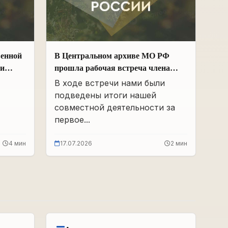
венной
В Центральном архиве МО РФ
ии
прошла рабочая встреча члена
Общественной палаты РФ и ЧР –
В ходе встречи нами были
х
Руководителя Регионального
подведены итоги нашей
 и
отделения «Поисковое движение
совместной деятельности за
России» в ЧР Иса Сардалов с
первое...
Начальником архива Олегом
Дмитриевичем Панковым
4 мин
17.07.2026
2 мин