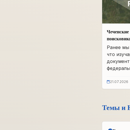
Чеченские 
поисковик
фонды бы
Ранее мы 
что изуча
документ
федеральн
21.07.2026
Темы и 