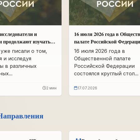
исследователи и
16 июля 2026 года в Общест
и продолжают изучать
палате Российской Федерац
вшего партархива СССР
состоялся круглый стол
уже писали о том,
16 июля 2026 года в
«Сохранение памяти о Героя
я и исследуя
Общественной палате
подвига самопожертвования
ы в различных
Российской Федерации
воспитание...
ых...
состоялся круглый стол...
2 мин
17.07.2026
Направления