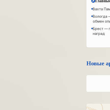
Главные
Вахта Па
Вологда 
обмен оп
Брест — 
наград
Новые а
ПОИСК