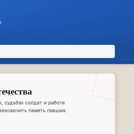
е
течества
, судьбах солдат и работе
вековечить память павших.