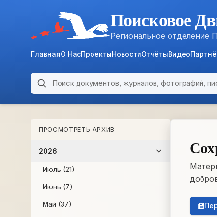
Поисковое Дв
Региональное отделение 
Главная
О Нас
Проекты
Новости
Отчёты
Видео
Партн
Поиск по архиву
ARCHIVE
ПРОСМОТРЕТЬ АРХИВ
WWII • 1939–1945
Сох
2026
Матери
Июль (21)
добров
Июнь (7)
Май (37)
Пер