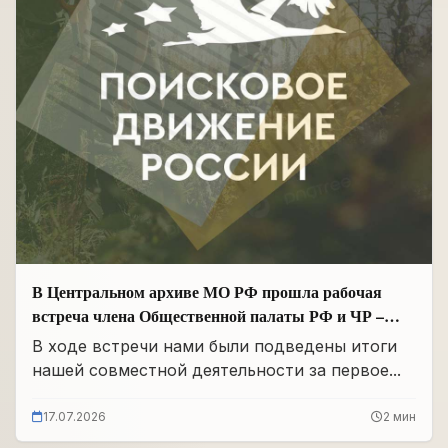
В Центральном архиве МО РФ прошла рабочая
встреча члена Общественной палаты РФ и ЧР –
Руководителя Регионального отделения «Поисковое
В ходе встречи нами были подведены итоги
движение России» в ЧР Иса Сардалов с
нашей совместной деятельности за первое...
Начальником архива Олегом Дмитриевичем
Панковым
17.07.2026
2 мин