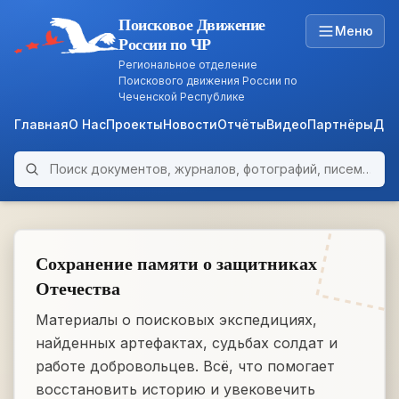
Поисковое Движение
Меню
России по ЧР
Региональное отделение
Поискового движения России по
Чеченской Республике
Главная
О Нас
Проекты
Новости
Отчёты
Видео
Партнёры
Док
Поиск по архиву
ARCHIVE
WWII • 1939–1945
Сохранение памяти о защитниках
Отечества
Материалы о поисковых экспедициях,
найденных артефактах, судьбах солдат и
работе добровольцев. Всё, что помогает
восстановить историю и увековечить