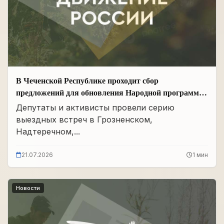
В Чеченской Республике проходит сбор
предложений для обновления Народной программы
в сфере АПК
Депутаты и активисты провели серию
выездных встреч в Грозненском,
Надтеречном,...
21.07.2026
1 мин
Новости