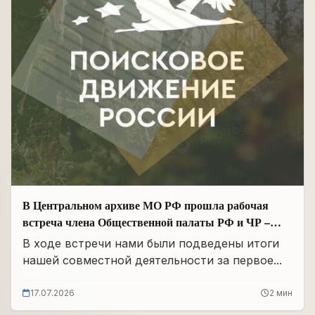
В Центральном архиве МО РФ прошла рабочая
встреча члена Общественной палаты РФ и ЧР –
Руководителя Регионального отделения «Поисковое
В ходе встречи нами были подведены итоги
движение России» в ЧР Иса Сардалов с
нашей совместной деятельности за первое...
Начальником архива Олегом Дмитриевичем
Панковым
17.07.2026
2 мин