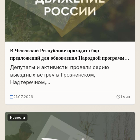
В Чеченской Республике проходит сбор
предложений для обновления Народной программы
в сфере АПК
Депутаты и активисты провели серию
выездных встреч в Грозненском,
Надтеречном,...
21.07.2026
1 мин
Новости