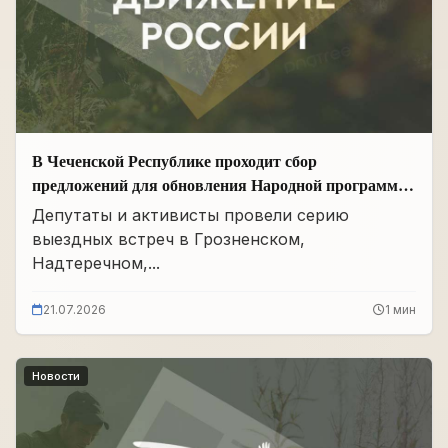
В Чеченской Республике проходит сбор
предложений для обновления Народной программы
в сфере АПК
Депутаты и активисты провели серию
выездных встреч в Грозненском,
Надтеречном,...
21.07.2026
1 мин
Новости