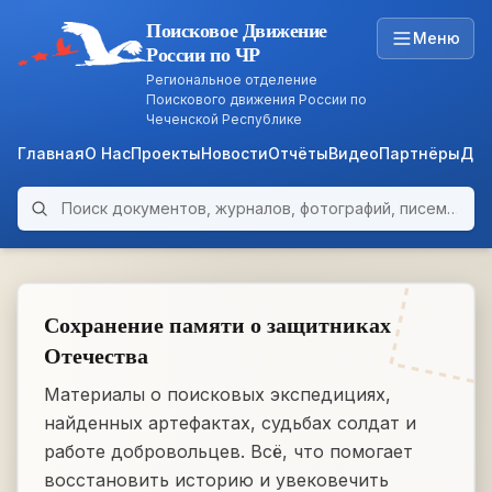
Поисковое Движение
Меню
России по ЧР
Региональное отделение
Поискового движения России по
Чеченской Республике
Главная
О Нас
Проекты
Новости
Отчёты
Видео
Партнёры
Док
Поиск по архиву
ARCHIVE
WWII • 1939–1945
Сохранение памяти о защитниках
Отечества
Материалы о поисковых экспедициях,
найденных артефактах, судьбах солдат и
работе добровольцев. Всё, что помогает
восстановить историю и увековечить