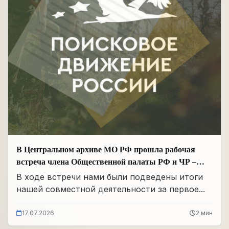
В Центральном архиве МО РФ прошла рабочая
встреча члена Общественной палаты РФ и ЧР –
Руководителя Регионального отделения «Поисковое
В ходе встречи нами были подведены итоги
движение России» в ЧР Иса Сардалов с
нашей совместной деятельности за первое...
Начальником архива Олегом Дмитриевичем
Панковым
17.07.2026
2 мин