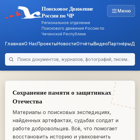
Поисковое Движение
Меню
России по ЧР
Региональное отделение
Поискового движения России по
Чеченской Республике
Главная
О Нас
Проекты
Новости
Отчёты
Видео
Партнёры
Док
Поиск по архиву
ARCHIVE
WWII • 1939–1945
Сохранение памяти о защитниках
Отечества
Материалы о поисковых экспедициях,
найденных артефактах, судьбах солдат и
работе добровольцев. Всё, что помогает
восстановить историю и увековечить