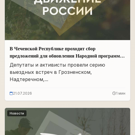
В Чеченской Республике проходит сбор
предложений для обновления Народной программы
в сфере АПК
Депутаты и активисты провели серию
выездных встреч в Грозненском,
Надтеречном,...
21.07.2026
1 мин
Новости