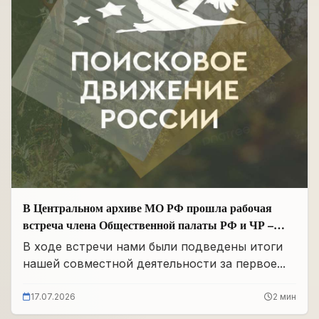
В Центральном архиве МО РФ прошла рабочая
встреча члена Общественной палаты РФ и ЧР –
Руководителя Регионального отделения «Поисковое
В ходе встречи нами были подведены итоги
движение России» в ЧР Иса Сардалов с
нашей совместной деятельности за первое...
Начальником архива Олегом Дмитриевичем
Панковым
17.07.2026
2 мин