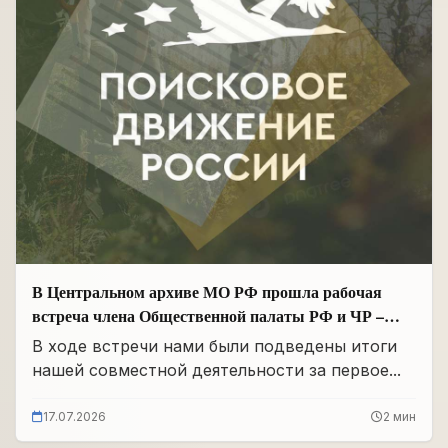
В Центральном архиве МО РФ прошла рабочая
встреча члена Общественной палаты РФ и ЧР –
Руководителя Регионального отделения «Поисковое
В ходе встречи нами были подведены итоги
движение России» в ЧР Иса Сардалов с
нашей совместной деятельности за первое...
Начальником архива Олегом Дмитриевичем
Панковым
17.07.2026
2 мин