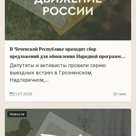
В Чеченской Республике проходит сбор
предложений для обновления Народной программы
в сфере АПК
Депутаты и активисты провели серию
выездных встреч в Грозненском,
Надтеречном,...
21.07.2026
1 мин
Новости