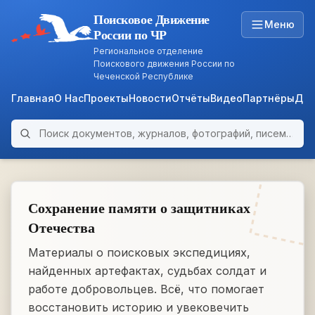
Поисковое Движение
Меню
России по ЧР
Региональное отделение
Поискового движения России по
Чеченской Республике
Главная
О Нас
Проекты
Новости
Отчёты
Видео
Партнёры
Док
Поиск по архиву
ARCHIVE
WWII • 1939–1945
Сохранение памяти о защитниках
Отечества
Материалы о поисковых экспедициях,
найденных артефактах, судьбах солдат и
работе добровольцев. Всё, что помогает
восстановить историю и увековечить