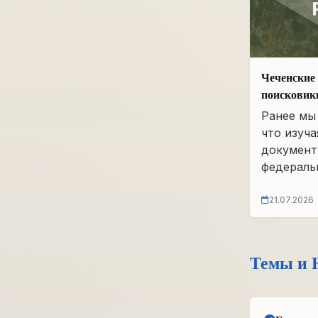
Чеченские 
поисковик
фонды бы
Ранее мы 
что изуча
документ
федеральн
21.07.2026
Темы и 