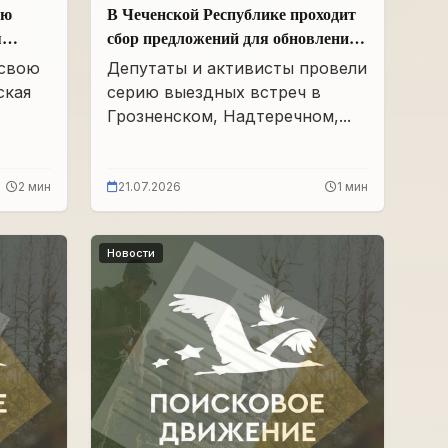
ою
В Чеченской Республике проходит
я
сбор предложений для обновления
Народной программы в сфере АПК
 свою
Депутаты и активисты провели
ская
серию выездных встреч в
Грозненском, Надтеречном,...
2 мин
21.07.2026
1 мин
Новости