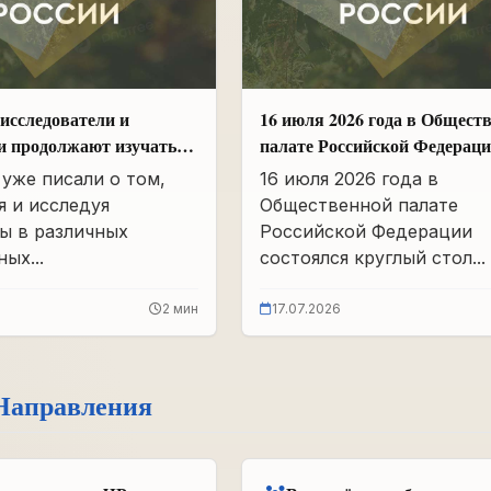
исследователи и
16 июля 2026 года в Общест
и продолжают изучать
палате Российской Федерац
вшего партархива СССР
состоялся круглый стол
уже писали о том,
16 июля 2026 года в
«Сохранение памяти о Героя
я и исследуя
Общественной палате
подвига самопожертвования
ы в различных
Российской Федерации
воспитание...
ых...
состоялся круглый стол...
2 мин
17.07.2026
Направления