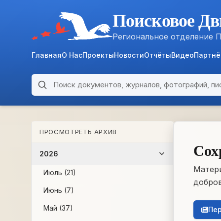
Поисковое Дв
Региональное отделение 
Главная
О Нас
Проекты
Новости
Отчёты
Видео
Партн
Поиск по архиву
ARCHIVE
ПРОСМОТРЕТЬ АРХИВ
WWII • 1939–1945
Сох
2026
Матери
Июль (21)
добров
Июнь (7)
Май (37)
Пер