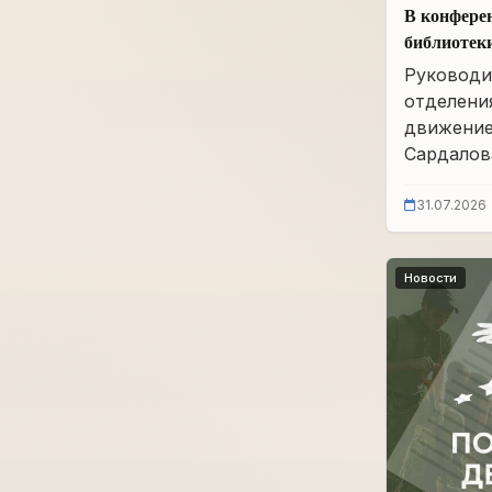
В конфере
библиотек
им. А.А. 
Руководи
заседание
отделени
движение
Сардалова
31.07.2026
Новости