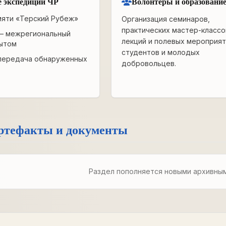
 экспедиции ЧР
Волонтёры и образовани
мяти «Терский Рубеж»
Организация семинаров,
практических мастер-классо
— межрегиональный
лекций и полевых мероприят
ытом
студентов и молодых
передача обнаруженных
добровольцев.
ртефакты и документы
Раздел пополняется новыми архивны