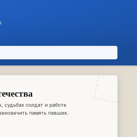
е
течества
, судьбах солдат и работе
вековечить память павших.