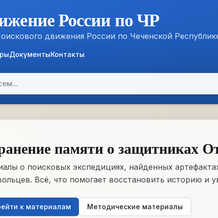
ижение России по ЧР
Поискового движения России по Чеченской Республик
ёры
Документы
Контакты
ранение памяти о защитниках О
алы о поисковых экспедициях, найденных артефактах
ольцев. Всё, что помогает восстановить историю и у
ейти к материалам
Методические материалы