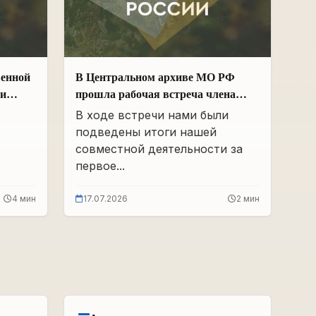
венной
В Центральном архиве МО РФ
ии
прошла рабочая встреча члена
Общественной палаты РФ и ЧР –
В ходе встречи нами были
х
Руководителя Регионального
подведены итоги нашей
 и
отделения «Поисковое движение
совместной деятельности за
России» в ЧР Иса Сардалов с
первое...
Начальником архива Олегом
Дмитриевичем Панковым
4 мин
17.07.2026
2 мин