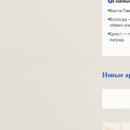
Главные
Вахта Па
Вологда 
обмен оп
Брест — 
наград
Новые а
ПОИСК