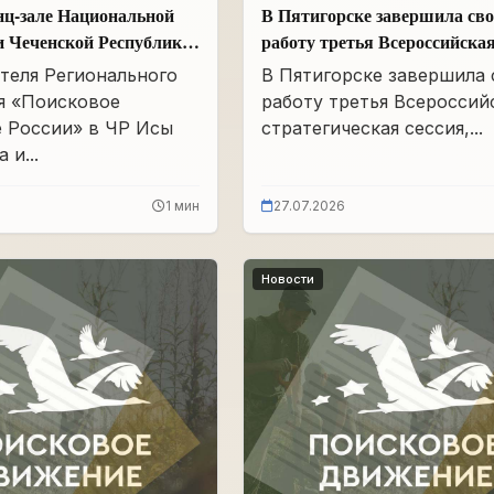
нц-зале Национальной
В Пятигорске завершила св
и Чеченской Республики
работу третья Всероссийска
Айдамирова прошло
стратегическая сессия
теля Регионального
В Пятигорске завершила
я «Поисковое
работу третья Всероссий
 России» в ЧР Исы
стратегическая сессия,...
 и...
1 мин
27.07.2026
Новости