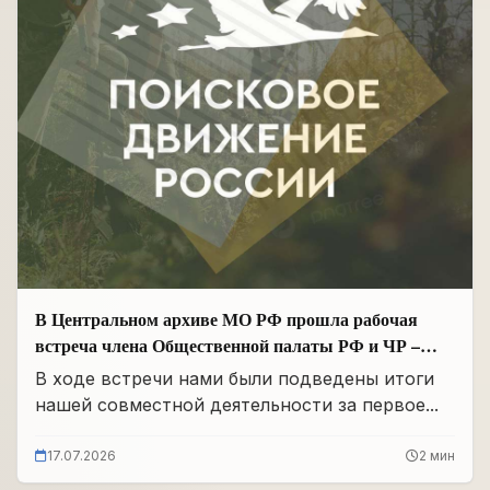
В Центральном архиве МО РФ прошла рабочая
встреча члена Общественной палаты РФ и ЧР –
Руководителя Регионального отделения «Поисковое
В ходе встречи нами были подведены итоги
движение России» в ЧР Иса Сардалов с
нашей совместной деятельности за первое...
Начальником архива Олегом Дмитриевичем
Панковым
17.07.2026
2 мин