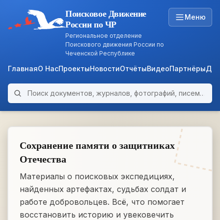
Поисковое Движение
Меню
России по ЧР
Региональное отделение
Поискового движения России по
Чеченской Республике
Главная
О Нас
Проекты
Новости
Отчёты
Видео
Партнёры
Док
Поиск по архиву
ARCHIVE
WWII • 1939–1945
Сохранение памяти о защитниках
Отечества
Материалы о поисковых экспедициях,
найденных артефактах, судьбах солдат и
работе добровольцев. Всё, что помогает
восстановить историю и увековечить