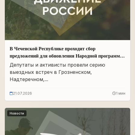
В Чеченской Республике проходит сбор
предложений для обновления Народной программы
в сфере АПК
Депутаты и активисты провели серию
выездных встреч в Грозненском,
Надтеречном,...
21.07.2026
1 мин
Новости